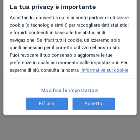
ed errori da non commettere
La tua privacy è importante
Accettando, consenti a noi e ai nostri partner di utilizzare
Su cosa si basano le recensioni dei pazienti? 6
cookie (o tecnologie simili) per raccogliere dati statistici
strategie per generare recensioni positive su
e fornirti contenuti in base alle tue abitudini di
internet
navigazione. Se rifiuti tutti i cookie, utilizzeremo solo
quelli necessari per il corretto utilizzo del nostro sito.
Puoi revocare il tuo consenso o aggiornare le tue
5 App per Studi Medici: Strumenti per Gestire
preferenze in qualsiasi momento dalle impostazioni. Per
Appuntamenti e Produttività
saperne di più, consulta la nostra
Informativa sui cookie
Gestionale Medico: come sceglierlo, la guida
Modifica le impostazioni
Rifiuto
Accetto
Entra anche tu…