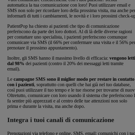
automatica la tua comunicazione con loro! Puoi utilizzare email e
SMS non solo per ricordare loro della prossima visita, ma anche pe
informarli di tutti i cambiamenti, le novità e i loro prossimi check-u
PatientPop ha chiesto ai pazienti che tipo di comunicazione
preferiscono da parte dei loro dottori. Al di là delle diverse ragioni
per contattare uno specialista, i pazienti preferiscono comunque
comunicare via SMS (il 66% per confermare una visita e il 56% pe
prenotare il prossimo appuntamento).
Inoltre, gli SMS hanno il massimo livello di efficacia:
vengono lett
dal 98%
dei pazienti (contro il 20% dei messaggi letti tramite
email).
Le
campagne SMS sono il miglior modo per restare in contatto
con i pazienti
, soprattutto con quelli che hai già nel tuo database,
così puoi utilizzare il tuo tempo e le tue risorse per trovarne di nuov
Oltretutto, comunicare con loro usando il sistema che preferiscono l
fa sentire più apprezzati e al centro delle tue attenzioni non solo
prima e durante la visita, ma anche dopo.
Integra i tuoi canali di comunicazione
Prenotazioni via telefono e online, SMS, email: comunichi con i tuo