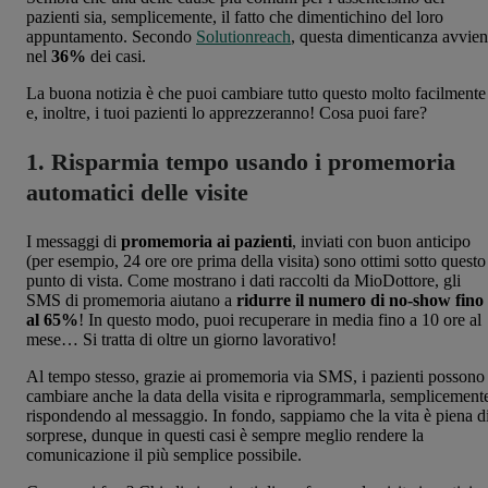
pazienti sia, semplicemente, il fatto che dimentichino del loro
appuntamento. Secondo
Solutionreach
, questa dimenticanza avvie
nel
36%
dei casi.
La buona notizia è che puoi cambiare tutto questo molto facilmente
e, inoltre, i tuoi pazienti lo apprezzeranno! Cosa puoi fare?
1. Risparmia tempo usando i promemoria
automatici delle visite
I messaggi di
promemoria ai pazienti
, inviati con buon anticipo
(per esempio, 24 ore ore prima della visita) sono ottimi sotto questo
punto di vista. Come mostrano i dati raccolti da MioDottore, gli
SMS di promemoria aiutano a
ridurre il numero di no-show fino
al 65%
! In questo modo, puoi recuperare in media fino a 10 ore al
mese… Si tratta di oltre un giorno lavorativo!
Al tempo stesso, grazie ai promemoria via SMS, i pazienti possono
cambiare anche la data della visita e riprogrammarla, semplicement
rispondendo al messaggio. In fondo, sappiamo che la vita è piena d
sorprese, dunque in questi casi è sempre meglio rendere la
comunicazione il più semplice possibile.