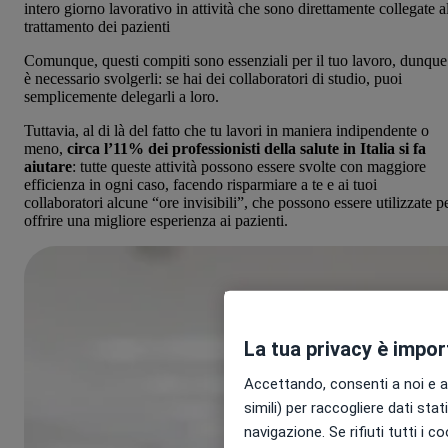
intero giorno lavorativo in attività che sono direttamente collegate a
trattamento dei pazienti
Comunque, questi compiti sono essenziali per il tuo lavoro, dunque
è necessario svolgerli: se hai dei collaboratori di studio, puoi
semplicemente delegarli a loro.
Tuttavia, al di là del fatto che tu lavori in maniera indipendente o
meno,
circa l’11% dei professionisti della salute in Italia si fa
aiutare
: tutte queste attività possono essere svolte con maggiore
efficienza in ogni caso, facendo risparmiare a te e ai tuoi
collaboratori alcune “ore invisibili”, che possono essere utilizzate p
offrire una migliore esperienza ai pazienti.
La tua privacy è impo
Accettando, consenti a noi e ai
simili) per raccogliere dati stati
navigazione. Se rifiuti tutti i c