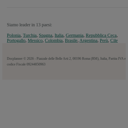
Siamo leader in 13 paesi:
Polonia
,
Turchia
,
Spagna
,
Italia
,
Germania
,
Repubblica Ceca
,
Portogallo
,
Messico
,
Colombia
,
Brasile
,
Argentina
,
Perù
,
Cile
Docplanner © 2026 - Piazzale delle Belle Arti 2, 00196 Roma (RM), Italia, Partita IVA e
codice Fiscale 09244850963