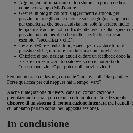
Aggiungere informazioni sul tuo studio sui portali dedicati,
come per esempio MioDottore
Gestire un blog in cui offri suggerimenti e articoli, per
posizionarti meglio nelle ricerche su Google (ma sappiamo
per esperienza che questa attività non solo fa perdere molto
tempo, ma è anche molto difficile ottenere i risultati sperati n
posizionamento per ricerche molto specifiche, come ad
esempio: “specialista + città”)
Inviare SMS e email ai tuoi pazienti per ricordare loro le
prossime visite, o fornire loro informazioni, novità ecc.
Chiedere ai tuoi pazienti attuali di dare un feedback dopo la
visita e di inserirlo sul tuo sito web, come una sorta di
“raccomandazione” per potenziali nuovi pazienti.
Sembra un sacco di lavoro, con tante “ore invisibili” da spendere.
Forse qualcosa per cui neppure hai il tempo, vero?
Anche l’integrazione di diversi canali di comunicazione e
prenotazione separati può creare molti problemi: l’ideale sarebbe
disporre di un sistema di comunicazione integrata tra i canali
(
cui abbiamo parlato sopra, nell’apposita sezione).
In conclusione