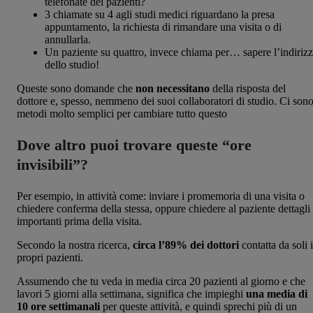
telefonate dei pazienti?
3 chiamate su 4 agli studi medici riguardano la presa
appuntamento, la richiesta di rimandare una visita o di
annullarla.
Un paziente su quattro, invece chiama per… sapere l’indiriz
dello studio!
Queste sono domande che
non necessitano
della risposta del
dottore e, spesso, nemmeno dei suoi collaboratori di studio. Ci son
metodi molto semplici per cambiare tutto questo
Dove altro puoi trovare queste “ore
invisibili”?
Per esempio, in attività come: inviare i promemoria di una visita o
chiedere conferma della stessa, oppure chiedere al paziente dettagli
importanti prima della visita.
Secondo la nostra ricerca,
circa l’89% dei dottori
contatta da soli i
propri pazienti.
Assumendo che tu veda in media circa 20 pazienti al giorno e che
lavori 5 giorni alla settimana, significa che impieghi
una media di
10 ore settimanali
per queste attività, e quindi sprechi più di un