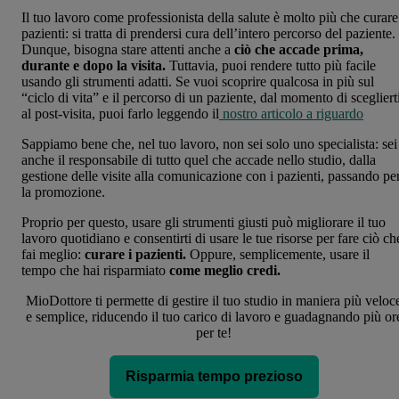
Il tuo lavoro come professionista della salute è molto più che curare
pazienti: si tratta di prendersi cura dell’intero percorso del paziente.
Dunque, bisogna stare attenti anche a
ciò che accade prima,
durante e dopo la visita.
Tuttavia, puoi rendere tutto più facile
usando gli strumenti adatti. Se vuoi scoprire qualcosa in più sul
“ciclo di vita” e il percorso di un paziente, dal momento di scegliert
al post-visita, puoi farlo leggendo il
nostro articolo a riguardo
Sappiamo bene che, nel tuo lavoro, non sei solo uno specialista: sei
anche il responsabile di tutto quel che accade nello studio, dalla
gestione delle visite alla comunicazione con i pazienti, passando pe
la promozione.
Proprio per questo, usare gli strumenti giusti può migliorare il tuo
lavoro quotidiano e consentirti di usare le tue risorse per fare ciò ch
fai meglio:
curare i pazienti.
Oppure, semplicemente, usare il
tempo che hai risparmiato
come meglio credi.
MioDottore ti permette di gestire il tuo studio in maniera più veloc
e semplice, riducendo il tuo carico di lavoro e guadagnando più or
per te!
Risparmia tempo prezioso