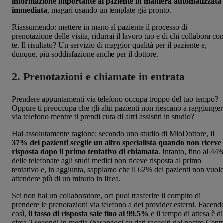
informazione importante al paziente in maniera automatizzata
immediata
, magari usando un template già pronto.
Riassumendo: mettere in mano al paziente il processo di
prenotazione delle visita, ridurrai il lavoro tuo e di chi collabora co
te. Il risultato? Un servizio di maggior qualità per il paziente e,
dunque, più soddisfazione anche per il dottore.
2.
Prenotazioni e chiamate in entrata
Prendere appuntamenti via telefono occupa troppo del tuo tempo?
Oppure ti preoccupa che gli altri pazienti non riescano a raggiunger
via telefono mentre ti prendi cura di altri assistiti in studio?
Hai assolutamente ragione: secondo uno studio di MioDottore, il
37% dei pazienti sceglie un altro specialista quando non riceve
risposta dopo il primo tentativo di chiamata
. Intanto, fino al 44
delle telefonate agli studi medici non riceve risposta al primo
tentativo e, in aggiunta, sappiamo che il 62% dei pazienti non vuol
attendere più di un minuto in linea.
Sei non hai un collaboratore, ora puoi trasferire il compito di
prendere le prenotazioni via telefono a dei provider esterni. Facend
così,
il tasso di risposta sale fino al 99.5%
e il tempo di attesa è di
circa 2 secondi in media (basandoci su dati raccolti dal nostro Cent