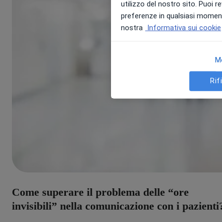
utilizzo del nostro sito. Puoi 
preferenze in qualsiasi moment
nostra
Informativa sui cookie
M
Rif
Come superare il problema delle “ore
invisibili” nella comunicazione con i pazienti