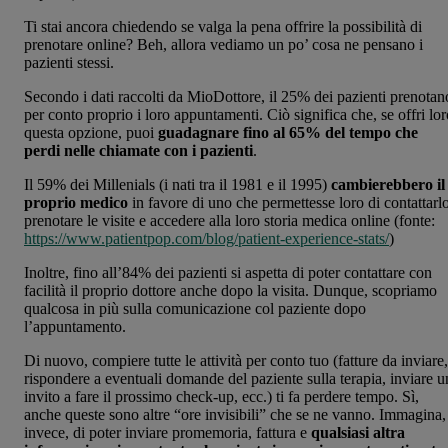
Ti stai ancora chiedendo se valga la pena offrire la possibilità di
prenotare online? Beh, allora vediamo un po’ cosa ne pensano i
pazienti stessi.
Secondo i dati raccolti da MioDottore, il 25% dei pazienti prenotan
per conto proprio i loro appuntamenti. Ciò significa che, se offri lor
questa opzione, puoi
guadagnare fino al 65% del tempo che
perdi nelle chiamate con i pazienti
.
Il 59% dei Millenials (i nati tra il 1981 e il 1995)
cambierebbero il
proprio medico
in favore di uno che permettesse loro di contattarlo
prenotare le visite e accedere alla loro storia medica online (fonte:
https://www.patientpop.com/blog/patient-experience-stats/
)
Inoltre, fino all’84% dei pazienti si aspetta di poter contattare con
facilità il proprio dottore anche dopo la visita. Dunque, scopriamo
qualcosa in più sulla comunicazione col paziente dopo
l’appuntamento.
Di nuovo, compiere tutte le attività per conto tuo (fatture da inviare,
rispondere a eventuali domande del paziente sulla terapia, inviare u
invito a fare il prossimo check-up, ecc.) ti fa perdere tempo. Sì,
anche queste sono altre “ore invisibili” che se ne vanno. Immagina,
invece, di poter inviare promemoria, fattura e
qualsiasi altra