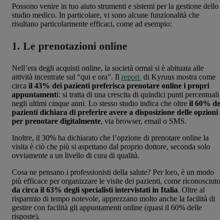
Possono venire in tuo aiuto strumenti e sistemi per la gestione dello
studio medico. In particolare, vi sono alcune funzionalità che
risultano particolarmente efficaci, come ad esempio:
1. Le prenotazioni online
Nell’era degli acquisti online, la società ormai si è abituata alle
attività incentrate sul “qui e ora”. Il
report
di Kyruus mostra come
circa
il 43% dei pazienti preferisca prenotare online i propri
appuntament
i: si tratta di una crescita di quindici punti percentuali
negli ultimi cinque anni. Lo stesso studio indica che oltre
il 60% de
pazienti dichiara di preferire avere a disposizione delle opzioni
per prenotare digitalmente
, via browser, email o SMS.
Inoltre, il 30% ha dichiarato che l’opzione di prenotare online la
visita è ciò che più si aspettano dal proprio dottore, seconda solo
ovviamente a un livello di cura di qualità.
Cosa ne pensano i professionisti della salute? Per loro, è un modo
più efficace per organizzare le visite dei pazienti, come riconosciut
da circa il 63% degli specialisti intervistati in Italia
. Oltre al
risparmio di tempo notevole, apprezzano molto anche la facilità di
gestire con facilità gli appuntamenti online (quasi il 60% delle
risposte).