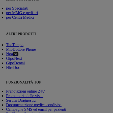
per Specialisti
per MMG e pediatri
per Centri Medici
ALTRI PRODOTTI
TuoTempo
MioDottore Phone
Noa
AI
GipoNext
GipoDental
HireDoc
FUNZIONALITÀ TOP
Prenotazioni online 24/7
Promemoria delle visite
Servizi Diagnostici
Documentazione medica condivisa
Campagne SMS ed email per pazienti