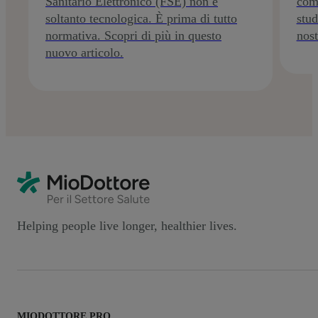
Sanitario Elettronico (FSE) non è
comb
soltanto tecnologica. È prima di tutto
stud
normativa. Scopri di più in questo
nost
nuovo articolo.
Helping people live longer, healthier lives.
MIODOTTORE PRO