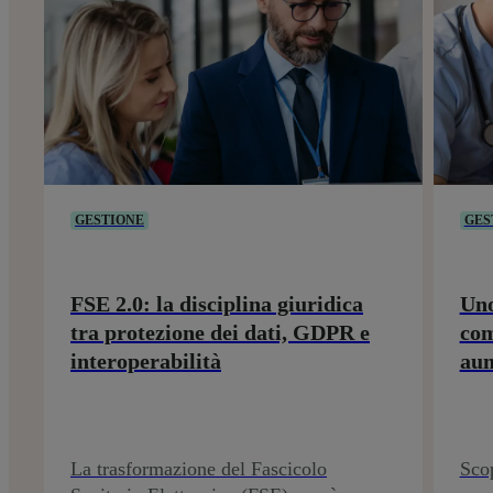
GESTIONE
GES
FSE 2.0: la disciplina giuridica
Uno
tra protezione dei dati, GDPR e
com
interoperabilità
aum
La trasformazione del Fascicolo
Scop