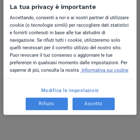
ed errori da non commettere
La tua privacy è importante
Accettando, consenti a noi e ai nostri partner di utilizzare
Su cosa si basano le recensioni dei pazienti? 6
cookie (o tecnologie simili) per raccogliere dati statistici
strategie per generare recensioni positive su
e fornirti contenuti in base alle tue abitudini di
internet
navigazione. Se rifiuti tutti i cookie, utilizzeremo solo
quelli necessari per il corretto utilizzo del nostro sito.
Puoi revocare il tuo consenso o aggiornare le tue
5 App per Studi Medici: Strumenti per Gestire
preferenze in qualsiasi momento dalle impostazioni. Per
Appuntamenti e Produttività
saperne di più, consulta la nostra
Informativa sui cookie
Gestionale Medico: come sceglierlo, la guida
Modifica le impostazioni
Rifiuto
Accetto
Entra anche tu…