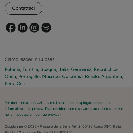
Contattaci
Siamo leader in 13 paesi:
Polonia
,
Turchia
,
Spagna
,
Italia
,
Germania
,
Repubblica
Ceca
,
Portogallo
,
Messico
,
Colombia
,
Brasile
,
Argentina
,
Perù
,
Cile
Per darti i nostri servizi, usiamo i cookie come spiegato in questa
Informativa sulla privacy. Puoi decidere come salvare e accedere ai cookie
nelle impostazioni del tuo browser.
Docplanner © 2025 - Piazzale delle Belle Arti 2, 00196 Roma (RM), Italia,
Partita IVA e codice Fiscale 09244850963