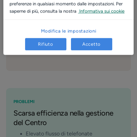
preferenze in qualsiasi momento dalle impostazioni. Per
- 1%
saperne di più, consulta la nostra
Informativa sui cookie
"no-show"
Modifica le impostazioni
40
Rifiuto
Accetto
professionisti sanitari
PROBLEMI
Scarsa efficienza nella gestione
del Centro
Elevato flusso di telefonate