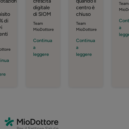
otazioni
crescita
quando il
Team
digitale
centro è
MioD
isito
di SIOM
chiuso
7% di
Cont
Team
Team
i
a
MioDottore
MioDottore
enti
legg
Continua
Continua
a
a
ottore
leggere
leggere
inua
ere