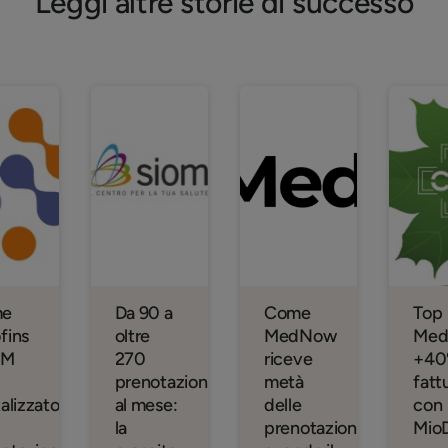
Leggi altre storie di successo
me
Da 90 a
Come
Top
fins
oltre
MedNow
Medi
MM
270
riceve
+40
prenotazioni
metà
fatt
talizzato
al mese:
delle
con
la
prenotazioni
Mio