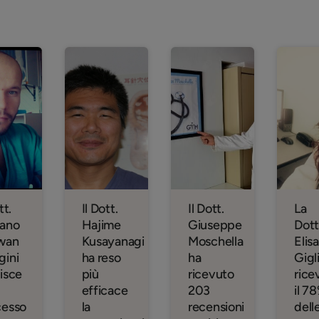
tt.
Il Dott.
Il Dott.
La
fano
Hajime
Giuseppe
Dott
wan
Kusayanagi
Moschella
Elis
gini
ha reso
ha
Gigl
isce
più
ricevuto
rice
efficace
203
il 7
cesso
la
recensioni
dell