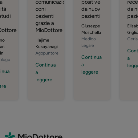
ua
comunicazione
positive
rece
ità
con i
da nuovi
da n
studi
pazienti
pazienti
pazi
grazie a
Giuseppe
Elisa
Dottore
MioDottore
Moschella
Gigli
Medico
Geria
ano
Hajime
Legale
an
Kusayanagi
Cont
ini
Agopuntore
Continua
a
ologo
a
Continua
legg
inua
leggere
a
leggere
ere