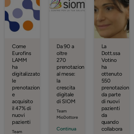
Come
Da 90 a
La
Eurofins
oltre
Dott.ssa
LAMM
270
Votino
ha
prenotazioni
ha
digitalizzato
al mese:
ottenuto
le
la
550
prenotazioni
crescita
prenotazioni
e
digitale
da parte
acquisito
di SIOM
di nuovi
il 47% di
pazienti
Team
nuovi
da
MioDottore
pazienti
quando
collabora
Continua
Team