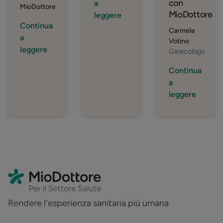
con
a
MioDottore
MioDottore
leggere
Continua
Carmela
a
Votino
leggere
Ginecologo
Continua
a
leggere
Rendere l'esperienza sanitaria più umana