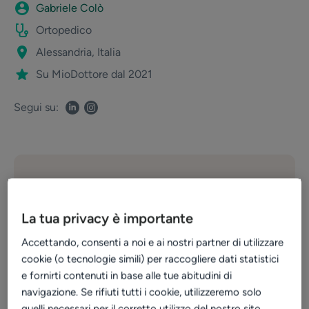
Gabriele Colò
Ortopedico
Alessandria, Italia
Su MioDottore dal 2021
Segui su:
Funzionalità
La tua privacy è importante
Notifiche di promemoria
Prenotazioni online
Accettando, consenti a noi e ai nostri partner di utilizzare
cookie (o tecnologie simili) per raccogliere dati statistici
e fornirti contenuti in base alle tue abitudini di
2 ore
navigazione. Se rifiuti tutti i cookie, utilizzeremo solo
quelli necessari per il corretto utilizzo del nostro sito.