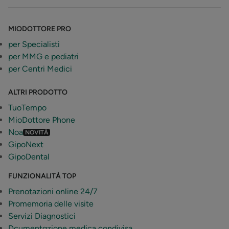
MIODOTTORE PRO
per Specialisti
per MMG e pediatri
per Centri Medici
ALTRI PRODOTTO
TuoTempo
MioDottore Phone
Noa
NOVITÀ
GipoNext
GipoDental
FUNZIONALITÀ TOP
Prenotazioni online 24/7
Promemoria delle visite
Servizi Diagnostici
Dcumentqzione medica condivisa