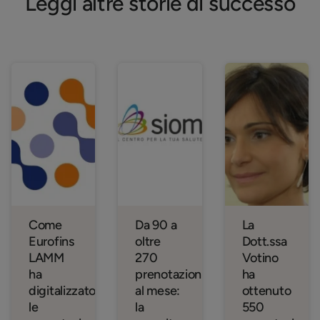
Leggi altre storie di successo
Come
Da 90 a
La
Eurofins
oltre
Dott.ssa
LAMM
270
Votino
ha
prenotazioni
ha
digitalizzato
al mese:
ottenuto
le
la
550