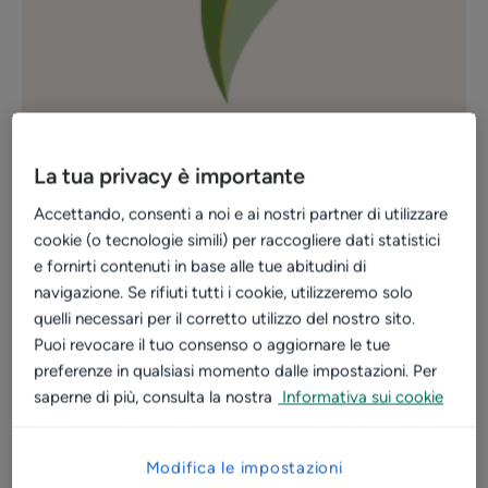
La tua privacy è importante
Funzionalità
Accettando, consenti a noi e ai nostri partner di utilizzare
cookie (o tecnologie simili) per raccogliere dati statistici
Refertazione
Messaggi privati
BU
e fornirti contenuti in base alle tue abitudini di
navigazione. Se rifiuti tutti i cookie, utilizzeremo solo
quelli necessari per il corretto utilizzo del nostro sito.
Puoi revocare il tuo consenso o aggiornare le tue
~ 4500
preferenze in qualsiasi momento dalle impostazioni. Per
prenotazioni online
saperne di più, consulta la nostra
Informativa sui cookie
35%
Modifica le impostazioni