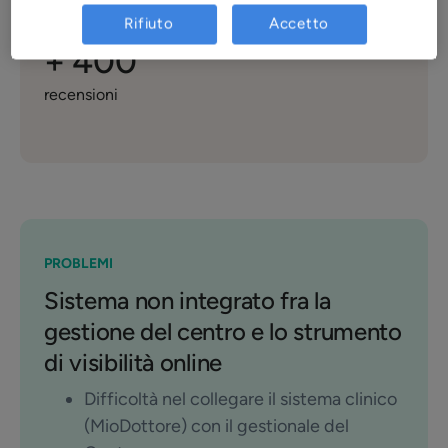
prenotazioni fuori orario di lavoro
Rifiuto
Accetto
+ 400
recensioni
PROBLEMI
Sistema non integrato fra la
gestione del centro e lo strumento
di visibilità online
Difficoltà nel collegare il sistema clinico
(MioDottore) con il gestionale del