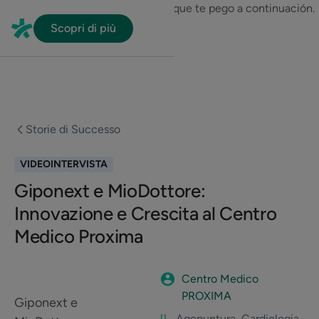
En HubSpot tenemos otro código que te pego a continuación.
Scopri di più
Storie di Successo
VIDEOINTERVISTA
Giponext e MioDottore:
Innovazione e Crescita al Centro
Medico Proxima
Centro Medico
PROXIMA
Giponext e
Agopuntura, Cardiologia,