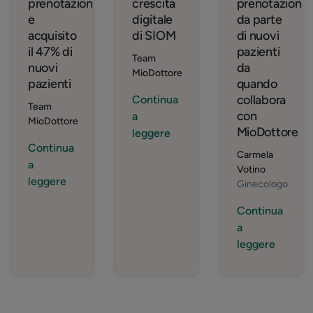
prenotazioni
crescita
prenotazioni
e
digitale
da parte
acquisito
di SIOM
di nuovi
il 47% di
pazienti
Team
nuovi
da
MioDottore
pazienti
quando
collabora
Continua
Team
con
a
MioDottore
MioDottore
leggere
Continua
Carmela
a
Votino
leggere
Ginecologo
Continua
a
leggere