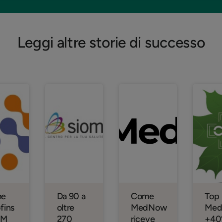
Leggi altre storie di successo
me
Da 90 a
Come
Top
fins
oltre
MedNow
Medi
MM
270
riceve
+40