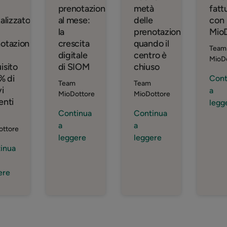
prenotazioni
metà
fatt
talizzato
al mese:
delle
con
la
prenotazioni
Mio
otazioni
crescita
quando il
Team
digitale
centro è
MioD
isito
di SIOM
chiuso
7% di
Cont
Team
Team
i
a
MioDottore
MioDottore
enti
legg
Continua
Continua
a
a
ottore
leggere
leggere
inua
ere