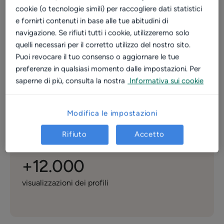
Recensioni online
Prenotazioni online
cookie (o tecnologie simili) per raccogliere dati statistici
e fornirti contenuti in base alle tue abitudini di
Visibilità strategica
navigazione. Se rifiuti tutti i cookie, utilizzeremo solo
quelli necessari per il corretto utilizzo del nostro sito.
Puoi revocare il tuo consenso o aggiornare le tue
preferenze in qualsiasi momento dalle impostazioni. Per
+450
saperne di più, consulta la nostra
Informativa sui cookie
prenotazioni
Modifica le impostazioni
+2.000
Rifiuto
Accetto
recensioni ottenute
+12.000
visualizzazioni dei profili