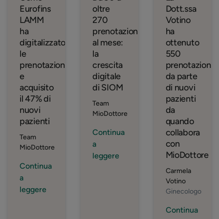
Eurofins
oltre
Dott.ssa
LAMM
270
Votino
ha
prenotazioni
ha
digitalizzato
al mese:
ottenuto
le
la
550
prenotazioni
crescita
prenotazioni
e
digitale
da parte
acquisito
di SIOM
di nuovi
il 47% di
pazienti
Team
nuovi
da
MioDottore
pazienti
quando
collabora
Continua
Team
con
a
MioDottore
MioDottore
leggere
Continua
Carmela
a
Votino
leggere
Ginecologo
Continua