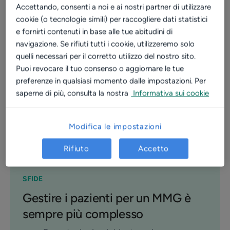
Accettando, consenti a noi e ai nostri partner di utilizzare
cookie (o tecnologie simili) per raccogliere dati statistici
~ 90%
e fornirti contenuti in base alle tue abitudini di
navigazione. Se rifiuti tutti i cookie, utilizzeremo solo
prenotazioni fuori dall'orario di ricevimento
quelli necessari per il corretto utilizzo del nostro sito.
Puoi revocare il tuo consenso o aggiornare le tue
90%
preferenze in qualsiasi momento dalle impostazioni. Per
visite prenotate online
saperne di più, consulta la nostra
Informativa sui cookie
Modifica le impostazioni
Rifiuto
Accetto
SFIDE
Gestire i pazienti per un MMG è
sempre più complesso