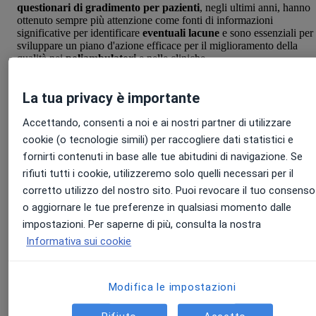
questionari di gradimento per pazienti
, negli ultimi anni, hanno
ottenuto sempre più attenzione come fonti di informazioni
significative per identificare
eventuali
lacune
e sono essenziali per
sviluppare un piano d'azione efficace per il miglioramento della
qualità nei
poliambulatori
e nelle cliniche.
Un questionario di gradimento per pazienti viene utilizzato per
raccogliere sistematicamente delle
recensioni e/o dei feedback
dag
La tua privacy è importante
utenti della tua clinica, utili a misurare la loro
soddisfazione
per i
servizi sanitari offerti e comprendere in cosa può
migliorare
il tuo
Accettando, consenti a noi e ai nostri partner di utilizzare
poliambulatorio.
cookie (o tecnologie simili) per raccogliere dati statistici e
fornirti contenuti in base alle tue abitudini di navigazione. Se
Generalmente, i questionari di gradimento per pazienti si sviluppan
su dei
parametri fissi,
utili per individuare rapidamente sia i punti 
rifiuti tutti i cookie, utilizzeremo solo quelli necessari per il
forza e sia le eventuali insidie di un centro medico. Alcuni di questi
corretto utilizzo del nostro sito. Puoi revocare il tuo consenso
possono essere:
o aggiornare le tue preferenze in qualsiasi momento dalle
impostazioni. Per saperne di più, consulta la nostra
Informativa sui cookie
qualità delle cure
offerte;
efficienza della
segreteria
e della reception;
qualità delle abilità mostrate dal personale sanitario;
qualità della
comunicazione tra paziente
e
poliambulatori
Modifica le impostazioni
accessibilità
alle cure;