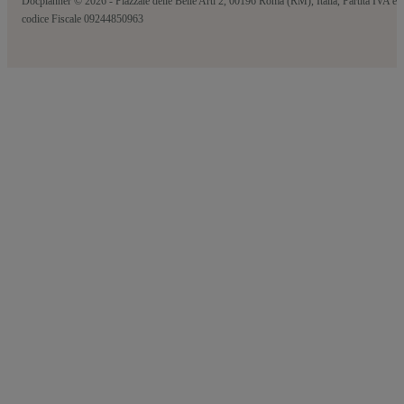
Docplanner © 2026 - Piazzale delle Belle Arti 2, 00196 Roma (RM), Italia, Partita IVA e
codice Fiscale 09244850963