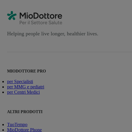
Helping people live longer, healthier lives.
MIODOTTORE PRO
per Specialisti
per MMG e pediatri
per Centri Medici
ALTRI PRODOTTI
TuoTempo
MioDottore Phone