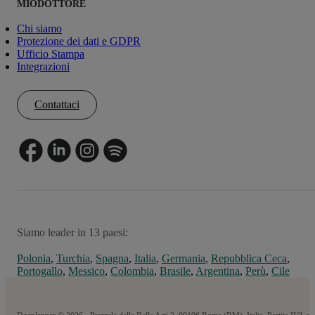
MIODOTTORE
Chi siamo
Protezione dei dati e GDPR
Ufficio Stampa
Integrazioni
Contattaci
Siamo leader in 13 paesi:
Polonia
,
Turchia
,
Spagna
,
Italia
,
Germania
,
Repubblica Ceca
,
Portogallo
,
Messico
,
Colombia
,
Brasile
,
Argentina
,
Perù
,
Cile