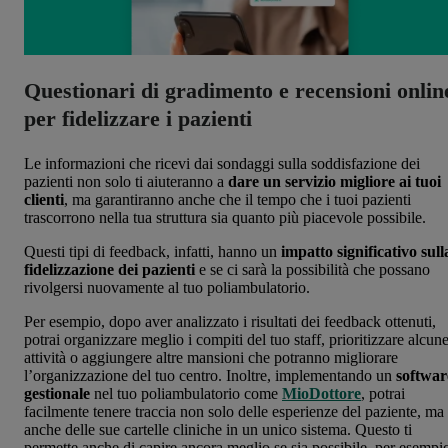
Questionari di gradimento e recensioni onlin
per fidelizzare i pazienti
Le informazioni che ricevi dai sondaggi sulla soddisfazione dei
pazienti non solo ti aiuteranno a
dare un servizio migliore ai tuoi
clienti
, ma garantiranno anche che il tempo che i tuoi pazienti
trascorrono nella tua struttura sia quanto più piacevole possibile.
Questi tipi di feedback, infatti, hanno un
impatto significativo sull
fidelizzazione dei pazienti
e se ci sarà la possibilità che possano
rivolgersi nuovamente al tuo poliambulatorio.
Per esempio, dopo aver analizzato i risultati dei feedback ottenuti,
potrai organizzare meglio i compiti del tuo staff, prioritizzare alcun
attività o aggiungere altre mansioni che potranno migliorare
l’organizzazione del tuo centro. Inoltre, implementando un
softwar
gestionale
nel tuo poliambulatorio come
MioDottore
, potrai
facilmente tenere traccia non solo delle esperienze del paziente, ma
anche delle sue cartelle cliniche in un unico sistema. Questo ti
permette anche di capire ancora meglio se sia possibile, per esempi