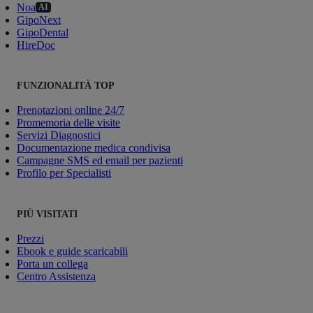
Noa
AI
GipoNext
GipoDental
HireDoc
FUNZIONALITÀ TOP
Prenotazioni online 24/7
Promemoria delle visite
Servizi Diagnostici
Documentazione medica condivisa
Campagne SMS ed email per pazienti
Profilo per Specialisti
PIÙ VISITATI
Prezzi
Ebook e guide scaricabili
Porta un collega
Centro Assistenza