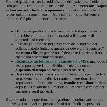
Fare dei questionari per la soddisfazione dei pazienti sarà utile non
solo per il tuo centro, ma anche perché in questo modo
farai saper
ai tuoi pazienti che la loro opinione è importante
e che le loro
recensioni aiuteranno la tua clinica a offrire un servizio sempre
migliore. C'è più di un metodo per farlo:
Offrire dei questionari cartacei ai pazienti dopo una visita
(potrebbero farlo i tuoi collaboratori o il personale di
segreteria, ad esempio).
Lasciare i questionari nella reception dello studio o del
poliambulatorio (tuttavia, questo metodo è più "spontaneo"
ma meno efficace
perché non è detto che il paziente li noti o
che voglia proattivamente usarli)
Richiedere un feedback al paziente via SMS
o mail dopo 
visita: può essere fatto individualmente (con un certo
dispendio di tempo
ed energie per il tuo staff)
Usare un sistema automatizzato di messagistica per chiedere 
un paziente il suo feedback (tramite un questionario pre-
impostato o in forma più aperta,
tramite recensione online
)
dopo la visita: questo è il metodo più efficiente e veloce per i
paziente e per il tuo staff.
Rispondendo a un questionario di gradimento online subito dopo
una visita, i tuoi pazienti possono fornirti un feedback prezioso