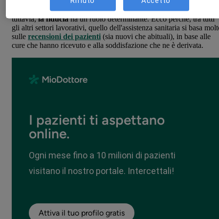
Rifiuto
Accetto
Il settore sanitario si è esponenzialmente evoluto nel corso degli
ultimi anni. Quando si tratta di avere a che fare con i pazienti,
tuttavia,
la fiducia
ha un ruolo determinante. Ecco perché, tra tutti
gli altri settori lavorativi, quello dell'assistenza sanitaria si basa mol
sulle
recensioni dei pazienti
(sia nuovi che abituali), in base alle
cure che hanno ricevuto e alla soddisfazione che ne è derivata.
I pazienti ti aspettano
online.
Ogni mese fino a 10 milioni di pazienti
visitano il nostro portale. Intercettali!
Attiva il tuo profilo gratis