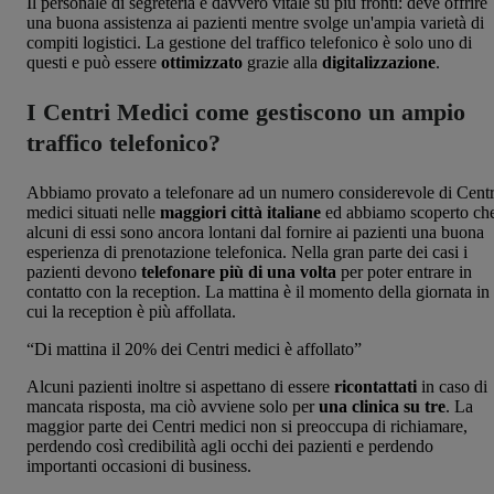
Il personale di segreteria è davvero vitale su più fronti: deve offrire
una buona assistenza ai pazienti mentre svolge un'ampia varietà di
compiti logistici. La gestione del traffico telefonico è solo uno di
questi e può essere
ottimizzato
grazie alla
digitalizzazione
.
I Centri Medici come gestiscono un ampio
traffico telefonico?
Abbiamo provato a telefonare ad un numero considerevole di Centr
medici situati nelle
maggiori città italiane
ed abbiamo scoperto ch
alcuni di essi sono ancora lontani dal fornire ai pazienti una buona
esperienza di prenotazione telefonica. Nella gran parte dei casi i
pazienti devono
telefonare più di una volta
per poter entrare in
contatto con la reception. La mattina è il momento della giornata in
cui la reception è più affollata.
“Di mattina il 20% dei Centri medici è affollato”
Alcuni pazienti inoltre si aspettano di essere
ricontattati
in caso di
mancata risposta, ma ciò avviene solo per
una clinica su tre
. La
maggior parte dei Centri medici non si preoccupa di richiamare,
perdendo così credibilità agli occhi dei pazienti e perdendo
importanti occasioni di business.