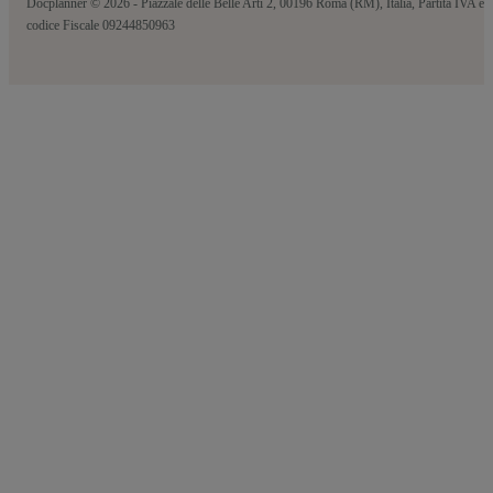
Docplanner © 2026 - Piazzale delle Belle Arti 2, 00196 Roma (RM), Italia, Partita IVA e
codice Fiscale 09244850963