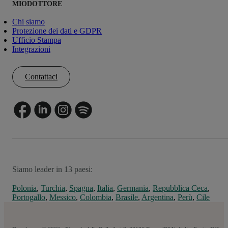
MIODOTTORE
Chi siamo
Protezione dei dati e GDPR
Ufficio Stampa
Integrazioni
Contattaci
Siamo leader in 13 paesi:
Polonia
,
Turchia
,
Spagna
,
Italia
,
Germania
,
Repubblica Ceca
,
Portogallo
,
Messico
,
Colombia
,
Brasile
,
Argentina
,
Perù
,
Cile