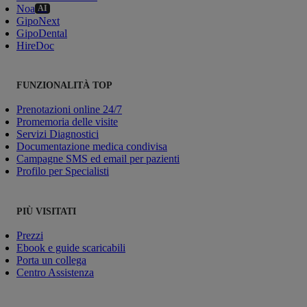
Noa
AI
GipoNext
GipoDental
HireDoc
FUNZIONALITÀ TOP
Prenotazioni online 24/7
Promemoria delle visite
Servizi Diagnostici
Documentazione medica condivisa
Campagne SMS ed email per pazienti
Profilo per Specialisti
PIÙ VISITATI
Prezzi
Ebook e guide scaricabili
Porta un collega
Centro Assistenza