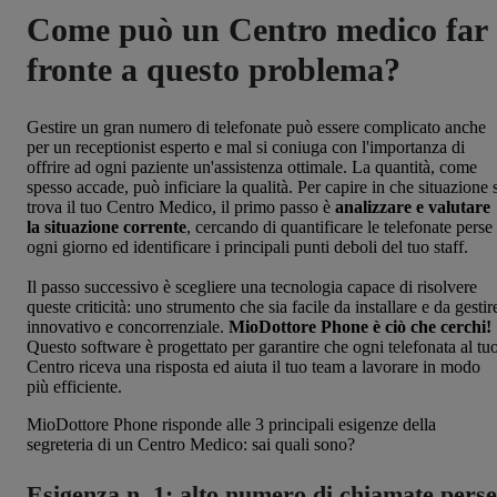
Come può un Centro medico far
fronte a questo problema?
Gestire un gran numero di telefonate può essere complicato anche
per un receptionist esperto e mal si coniuga con l'importanza di
offrire ad ogni paziente un'assistenza ottimale. La quantità, come
spesso accade, può inficiare la qualità. Per capire in che situazione 
trova il tuo Centro Medico, il primo passo è
analizzare e valutare
la situazione corrente
, cercando di quantificare le telefonate perse
ogni giorno ed identificare i principali punti deboli del tuo staff.
Il passo successivo è scegliere una tecnologia capace di risolvere
queste criticità: uno strumento che sia facile da installare e da gestir
innovativo e concorrenziale.
MioDottore Phone è ciò che cerchi!
Questo software è progettato per garantire che ogni telefonata al tu
Centro riceva una risposta ed aiuta il tuo team a lavorare in modo
più efficiente.
MioDottore Phone
risponde alle 3 principali esigenze
della
segreteria di un Centro Medico: sai quali sono?
Esigenza n. 1: alto numero di chiamate perse