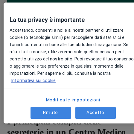
La tua privacy è importante
Gestisci al meglio il traffico
telefonico della tua
Accettando, consenti a noi e ai nostri partner di utilizzare
struttura, con MioDottore
cookie (o tecnologie simili) per raccogliere dati statistici e
fornirti contenuti in base alle tue abitudini di navigazione. Se
Phone!
rifiuti tutti i cookie, utilizzeremo solo quelli necessari per il
corretto utilizzo del nostro sito. Puoi revocare il tuo consenso
Prenota una dimostrazione gratuita!
o aggiornare le tue preferenze in qualsiasi momento dalle
impostazioni. Per saperne di più, consulta la nostra
Informativa sui cookie
Richiedi una demo
Modifica le impostazioni
Rifiuto
Accetto
I principali compiti delle
segreterie in un Centro Medico