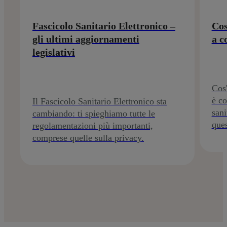
Fascicolo Sanitario Elettronico –
Cos
gli ultimi aggiornamenti
a c
legislativi
Cos'
è co
Il Fascicolo Sanitario Elettronico sta
sani
cambiando: ti spieghiamo tutte le
ques
regolamentazioni più importanti,
comprese quelle sulla privacy.