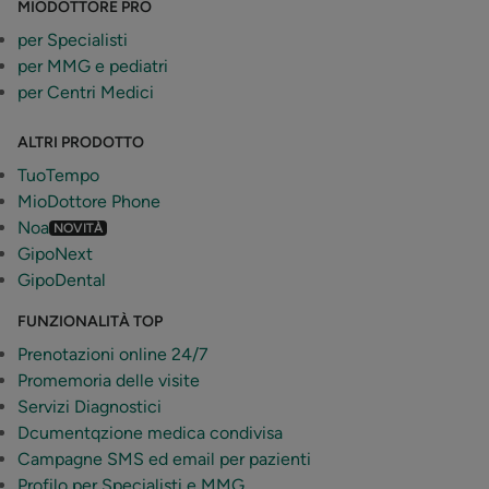
MIODOTTORE PRO
per Specialisti
per MMG e pediatri
per Centri Medici
ALTRI PRODOTTO
TuoTempo
MioDottore Phone
Noa
NOVITÀ
GipoNext
GipoDental
FUNZIONALITÀ TOP
Prenotazioni online 24/7
Promemoria delle visite
Servizi Diagnostici
Dcumentqzione medica condivisa
Campagne SMS ed email per pazienti
Profilo per Specialisti e MMG