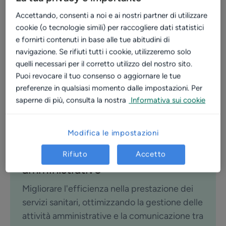
ore risparmiate grazie alle notifiche
Accettando, consenti a noi e ai nostri partner di utilizzare
+ 400
cookie (o tecnologie simili) per raccogliere dati statistici
e fornirti contenuti in base alle tue abitudini di
richieste ricevute/mese
navigazione. Se rifiuti tutti i cookie, utilizzeremo solo
quelli necessari per il corretto utilizzo del nostro sito.
Puoi revocare il tuo consenso o aggiornare le tue
preferenze in qualsiasi momento dalle impostazioni. Per
saperne di più, consulta la nostra
Informativa sui cookie
Modifica le impostazioni
SFIDE
Garantire supporto al personale
Rifiuto
Accetto
amministrativo
Migliorare l'efficienza nella prestazione dei
servizi sanitari, ottimizzando la gestione delle
attività amministrative e la comunicazione tra