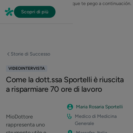
En HubSpot tenemos otro código que te pego a continuación.
Scopri di più
Storie di Successo
VIDEOINTERVISTA
Come la dott.ssa Sportelli è riuscita
a risparmiare 70 ore di lavoro
Maria Rosaria Sportelli
MioDottore
Medico di Medicina
Generale
rappresenta uno
strumento utile e
Massafra, Italia