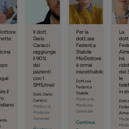
Dottore
Il dott.
Per la
La
mette
Dario
dott.ssa
dott
Caracci
Federica
Fede
icina
raggiunge
Stabile
Aime
il 90%
MioDottore
ha
ppo
dei
è ormai
rido
pazienti
insostituibile
del
egal
con 1
le
Dott.ssa
SMS/mail
tele
Federica
ire il
in s
Stabile
Dott. Dario
ro
Medico di
Caracci
Dott.
idiano
Medicina
Medico di
Feder
Generale
Medicina
Aimer
Generale
Medic
ardo
Continua
Medi
o