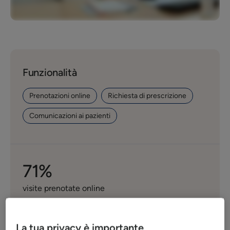
Funzionalità
Prenotazioni online
Richiesta di prescrizione
Comunicazioni ai pazienti
71%
visite prenotate online
~ 70
La tua privacy è importante