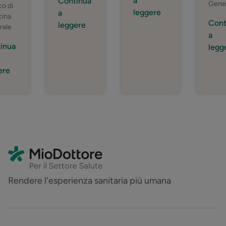
a
Continua
Gene
o di
leggere
a
cina
Cont
leggere
rale
a
inua
legg
ere
Rendere l'esperienza sanitaria più umana