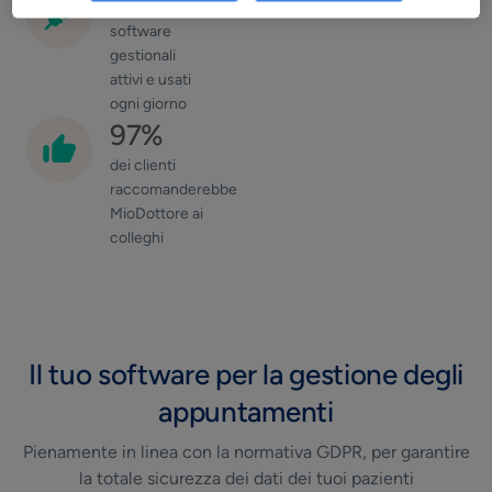
12.343
software
gestionali
attivi e usati
ogni giorno
97%
dei clienti
raccomanderebbe
MioDottore ai
colleghi
Il tuo software per la gestione degli
appuntamenti
Pienamente in linea con la normativa GDPR, per garantire
la totale sicurezza dei dati dei tuoi pazienti