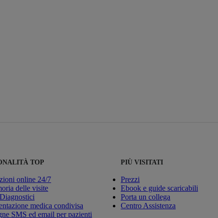
ONALITÀ TOP
PIÙ VISITATI
zioni online 24/7
Prezzi
ria delle visite
Ebook e guide scaricabili
 Diagnostici
Porta un collega
ntazione medica condivisa
Centro Assistenza
e SMS ed email per pazienti