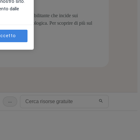
l nostro sito.
ento dalle
un'infrastruttura abilitante che incide sui
a piattaforma tecnologica. Per scoprire di più sul
a.
ccetto
...