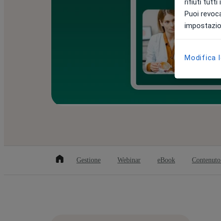
rifiuti tutt
Puoi revoca
impostazion
Modifica 
Gestione
Webinar
eBook
Contenuto 