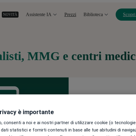
Assistente IA
Prezzi
Biblioteca
Scopri
NOVITÀ
alisti, MMG e centri medic
EBOOK GRATUITO
privacy è importante
Fascicolo Sanitario 
 consenti a noi e ai nostri partner di utilizzare cookie (o tecnologie 
i professionisti dell
dati statistici e fornirti contenuti in base alle tue abitudini di navig