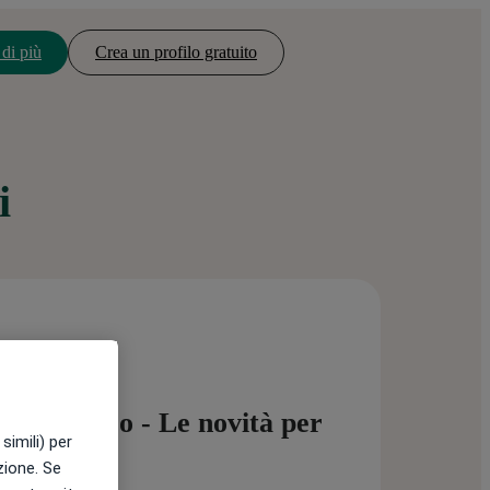
 di più
Crea un profilo gratuito
i
Elettronico - Le novità per
simili) per
a salute
azione. Se