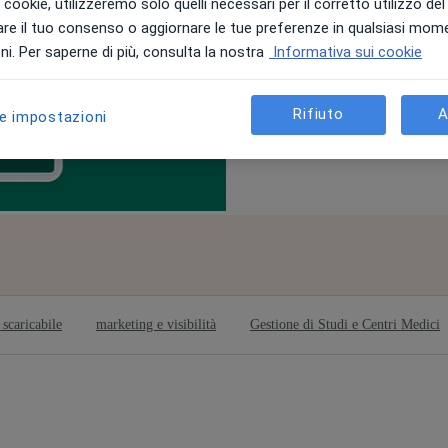
i i cookie, utilizzeremo solo quelli necessari per il corretto utilizzo de
re il tuo consenso o aggiornare le tue preferenze in qualsiasi mom
Il Fascicolo Sanitario Elettronico è 
i. Per saperne di più, consulta la nostra
Informativa sui cookie
professionisti sanitari, non solo un
FSE 2.0, leggi questa guida gratuit
Rifiuto
A
le impostazioni
Vedi di più
scaricabile
marketing e visibilità
Gestione di Studi e Centri Medici