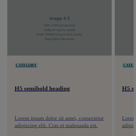
CATEGORY
CATE
H5 semibold heading
H5 s
Lorem ipsum dolor sit amet, consectetur
Lorem 
adipiscing elit. Cras et malesuada est.
adipis