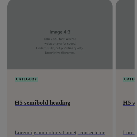
CATEGORY
CATE
H5 semibold heading
H5 s
Lorem ipsum dolor sit amet, consectetur
Lorem 