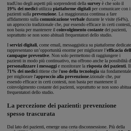
tradUno degli aspetti più sorprendenti della
survey
è che solo il
19% dei medici
utilizza
piattaforme digitali
per comunicare con i
pazienti sulla
prevenzione
. La maggioranza continua a fare
affidamento sulla
comunicazione verbale
durante le visite (64%),
un approccio tradizionale che, pur essendo efficace in certi contesti,
non basta per mantenere il
coinvolgimento costante
dei pazienti,
soprattutto se non sono abituali frequentatori dello studio.
I
servizi digitali
, come email, messaggistica su piattaforme dedicate
rappresentano un’opportunità enorme per migliorare l’
efficacia del
campagne preventive
. Non solo permettono di raggiungere i
pazienti in modo più continuativo, ma offrono anche la possibilità d
personalizzare i messaggi
e monitorare la
risposta dei pazienti
. Il
71% dei medici
ritiene che l'
uso della tecnologia
sia fondamental
per migliorare l'
approccio alla prevenzione
.izionale che, pur
essendo efficace in certi contesti, non basta per mantenere il
coinvolgimento costante dei pazienti, soprattutto se non sono abitua
frequentatori dello studio.
La percezione dei pazienti: prevenzione
spesso trascurata
Dal lato dei pazienti, emerge una certa disconnessione. Più della