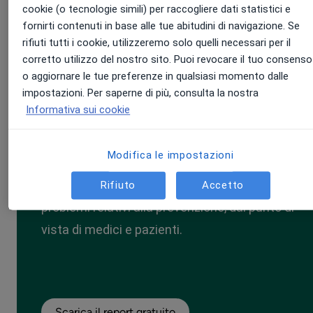
interventi preventivi
. Dai
primi risultati
emergono alcune
cookie (o tecnologie simili) per raccogliere dati statistici e
evidenze interessanti
che possono guidare una riflessione
fornirti contenuti in base alle tue abitudini di navigazione. Se
sull'
utilizzo dei servizi digitali
per promuovere la
prevenzione
.
rifiuti tutti i cookie, utilizzeremo solo quelli necessari per il
corretto utilizzo del nostro sito. Puoi revocare il tuo consenso
o aggiornare le tue preferenze in qualsiasi momento dalle
impostazioni. Per saperne di più, consulta la nostra
Informativa sui cookie
Prevenzione: qual è la
situazione in Italia?
Modifica le impostazioni
Un quadro completo sulle prospettive e i
Rifiuto
Accetto
problemi relativi alla prevenzione, dal punto di
vista di medici e pazienti.
Scarica il report gratuito