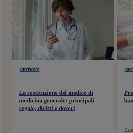
GESTIONE
GES
La sostituzione del medico di
Pre
medicina generale: principali
han
regole, diritti e doveri
Ampl