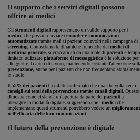
Il supporto che i servizi digitali possono
offrire ai medici
Gli
strumenti digitali
rappresentano un valido supporto per i
medici
, che possono inviare
reminder e comunicazioni
automatizzate
tramite mail ai pazienti coinvolti nella campagna di
screening
. Conosciamo le dinamiche frenetiche dei
medici di
medicina generale
, sovraccaricati da una mole di
pazienti
e tempo
limitato: utilizzare
piattaforme di messaggistica
è la soluzione per
alleggerire il carico di lavoro, mantenendo costante l'attenzione sull
prevenzione
, anche per i pazienti che non frequentano abitualment
lo studio.
Il
55% dei pazienti
ha infatti confermato che qualche volta cerca
consigli sui temi della prevenzione
tramite
canali digitali
. Questo
dimostra come ci sia già un’apertura da parte dei
pazienti
a
interagire in modalità digitale, suggerendo che i
medici
che
implementano questi strumenti potrebbero vedere un
miglioramen
nell’efficacia delle loro comunicazioni
.
Il futuro della prevenzione è digitale