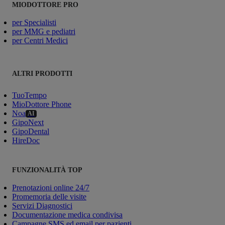
MIODOTTORE PRO
per Specialisti
per MMG e pediatri
per Centri Medici
ALTRI PRODOTTI
TuoTempo
MioDottore Phone
Noa
AI
GipoNext
GipoDental
HireDoc
FUNZIONALITÀ TOP
Prenotazioni online 24/7
Promemoria delle visite
Servizi Diagnostici
Documentazione medica condivisa
Campagne SMS ed email per pazienti