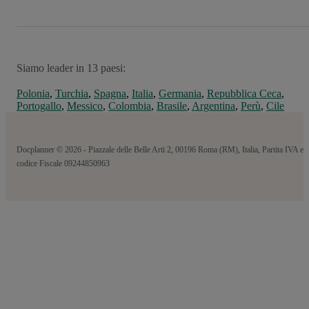
Siamo leader in 13 paesi:
Polonia
,
Turchia
,
Spagna
,
Italia
,
Germania
,
Repubblica Ceca
,
Portogallo
,
Messico
,
Colombia
,
Brasile
,
Argentina
,
Perù
,
Cile
Docplanner © 2026 - Piazzale delle Belle Arti 2, 00196 Roma (RM), Italia, Partita IVA e
codice Fiscale 09244850963