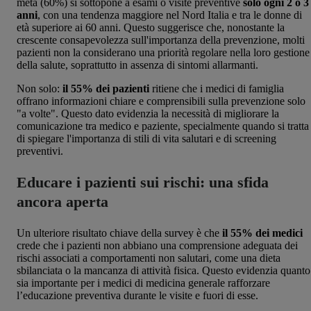
metà (60%) si sottopone a esami o visite preventive
solo ogni 2 o 3
anni
, con una tendenza maggiore nel Nord Italia e tra le donne di
età superiore ai 60 anni​. Questo suggerisce che, nonostante la
crescente consapevolezza sull'importanza della prevenzione, molti
pazienti non la considerano una priorità regolare nella loro gestione
della salute, soprattutto in assenza di sintomi allarmanti.
Non solo:
il 55% dei pazienti
ritiene che i medici di famiglia
offrano informazioni chiare e comprensibili sulla prevenzione solo
"a volte". Questo dato evidenzia la necessità di migliorare la
comunicazione tra medico e paziente, specialmente quando si tratta
di spiegare l'importanza di stili di vita salutari e di screening
preventivi.
Educare i pazienti sui rischi: una sfida
ancora aperta
Un ulteriore risultato chiave della survey è che
il 55% dei medici
crede che i pazienti non abbiano una comprensione adeguata dei
rischi associati a comportamenti non salutari, come una dieta
sbilanciata o la mancanza di attività fisica. Questo evidenzia quanto
sia importante per i medici di medicina generale rafforzare
l’educazione preventiva durante le visite e fuori di esse.