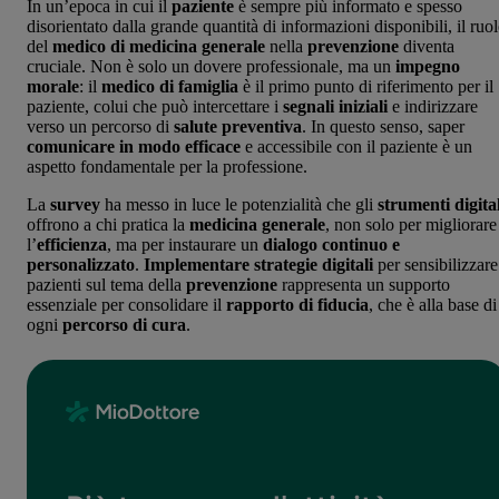
In un’epoca in cui il
paziente
è sempre più informato e spesso
disorientato dalla grande quantità di informazioni disponibili, il ruo
del
medico di medicina generale
nella
prevenzione
diventa
cruciale. Non è solo un dovere professionale, ma un
impegno
morale
: il
medico di famiglia
è il primo punto di riferimento per il
paziente, colui che può intercettare i
segnali iniziali
e indirizzare
verso un percorso di
salute preventiva
. In questo senso, saper
comunicare in modo efficace
e accessibile con il paziente è un
aspetto fondamentale per la professione.
La
survey
ha messo in luce le potenzialità che gli
strumenti digital
offrono a chi pratica la
medicina generale
, non solo per migliorare
l’
efficienza
, ma per instaurare un
dialogo continuo e
personalizzato
.
Implementare strategie digitali
per sensibilizzare
pazienti sul tema della
prevenzione
rappresenta un supporto
essenziale per consolidare il
rapporto di fiducia
, che è alla base di
ogni
percorso di cura
.