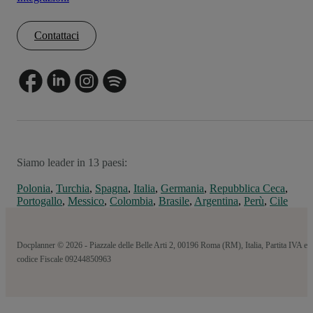
Contattaci
Siamo leader in 13 paesi:
Polonia
,
Turchia
,
Spagna
,
Italia
,
Germania
,
Repubblica Ceca
,
Portogallo
,
Messico
,
Colombia
,
Brasile
,
Argentina
,
Perù
,
Cile
Docplanner © 2026 - Piazzale delle Belle Arti 2, 00196 Roma (RM), Italia, Partita IVA e
codice Fiscale 09244850963