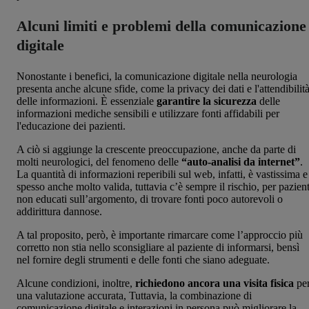
Alcuni limiti e problemi della comunicazione
digitale
Nonostante i benefici, la comunicazione digitale nella neurologia
presenta anche alcune sfide, come la privacy dei dati e l'attendibilit
delle informazioni. È essenziale
garantire la sicurezza
delle
informazioni mediche sensibili e utilizzare fonti affidabili per
l'educazione dei pazienti.
A ciò si aggiunge la crescente preoccupazione, anche da parte di
molti neurologici, del fenomeno delle
“auto-analisi da internet”
.
La quantità di informazioni reperibili sul web, infatti, è vastissima e
spesso anche molto valida, tuttavia c’è sempre il rischio, per pazient
non educati sull’argomento, di trovare fonti poco autorevoli o
addirittura dannose.
A tal proposito, però, è importante rimarcare come l’approccio più
corretto non stia nello sconsigliare al paziente di informarsi, bensì
nel fornire degli strumenti e delle fonti che siano adeguate.
Alcune condizioni, inoltre,
richiedono ancora una visita fisica
pe
una valutazione accurata, Tuttavia, la combinazione di
comunicazione digitale e interazioni in persona può migliorare la