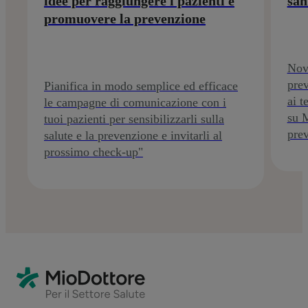
idee per raggiungere i pazienti e
san
promuovere la prevenzione
Nove
prev
Pianifica in modo semplice ed efficace
ai t
le campagne di comunicazione con i
su 
tuoi pazienti per sensibilizzarli sulla
pre
salute e la prevenzione e invitarli al
prossimo check-up"