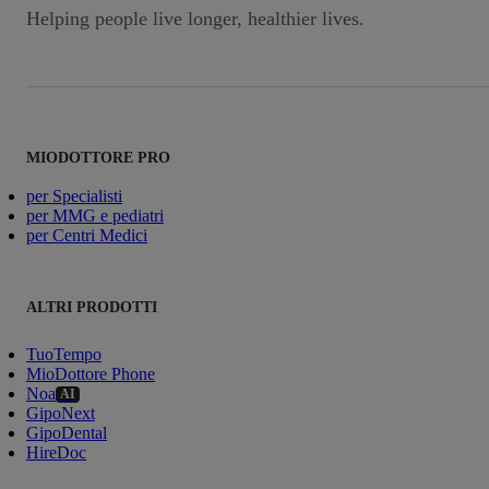
Helping people live longer, healthier lives.
MIODOTTORE PRO
per Specialisti
per MMG e pediatri
per Centri Medici
ALTRI PRODOTTI
TuoTempo
MioDottore Phone
Noa
AI
GipoNext
GipoDental
HireDoc