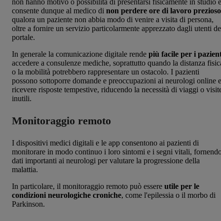
non hanno motivo o possibilità di presentarsi fisicamente in studio 
consente dunque al medico di
non perdere ore di lavoro prezioso
q
ualora un paziente non abbia modo di venire a visita di persona,
oltre a fornire un servizio particolarmente apprezzato dagli utenti de
portale.
In generale la comunicazione digitale rende
più facile per i pazient
accedere a consulenze mediche, soprattutto quando la distanza fisic
o la mobilità potrebbero rappresentare un ostacolo. I pazienti
possono sottoporre domande e preoccupazioni ai neurologi online 
ricevere risposte tempestive, riducendo la necessità di viaggi o visit
inutili.
Monitoraggio remoto
I dispositivi medici digitali e le app consentono ai pazienti di
monitorare in modo continuo i loro sintomi e i segni vitali, fornend
dati importanti ai neurologi per valutare la progressione della
malattia.
In particolare, il monitoraggio remoto può essere
utile per le
condizioni neurologiche croniche
, come l'epilessia o il morbo di
Parkinson.