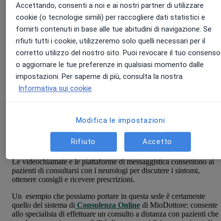
Accettando, consenti a noi e ai nostri partner di utilizzare
cookie (o tecnologie simili) per raccogliere dati statistici e
Telemedicina e consulenza a distanza
fornirti contenuti in base alle tue abitudini di navigazione. Se
Monitoraggio remoto
Condivisione di immagini e referti
rifiuti tutti i cookie, utilizzeremo solo quelli necessari per il
Educazione e prevenzione
corretto utilizzo del nostro sito. Puoi revocare il tuo consenso
La possibilità di accedere a diverse opinioni
o aggiornare le tue preferenze in qualsiasi momento dalle
impostazioni. Per saperne di più, consulta la nostra
Informativa sui cookie
Telemedicina e consulenza a distanza
La telemedicina permette ai neurologi di
fornire consulenza e
Modifica le impostazioni
assistenza
a distanza
ai pazienti, consentendo loro di ricevere cure
specializzate anche se si trovano in aree remote o hanno difficoltà d
Rifiuto
Accetto
mobilità.
Le videochiamate e le piattaforme di messaggistica consentono ai
pazienti di consultarsi con i neurologi per discutere i sintomi,
ottenere consigli e ricevere prescrizioni.
Un esempio che possiamo portare in questa sede è certamente
quello del sistema di
Consulenza Online
di MioDottore: consente
allo specialista di effettuare un consulto a distanza con pazienti che