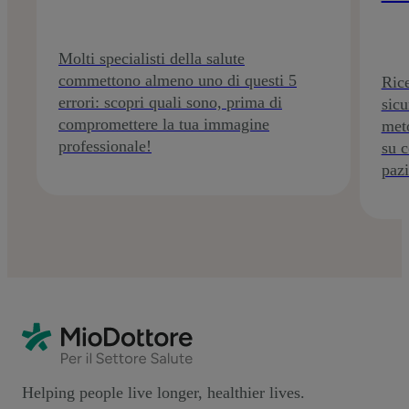
Molti specialisti della salute
commettono almeno uno di questi 5
Rice
errori: scopri quali sono, prima di
sic
compromettere la tua immagine
meto
professionale!
su c
pazi
Helping people live longer, healthier lives.