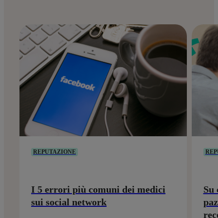
REPUTAZIONE
REP
I 5 errori più comuni dei medici
Su 
sui social network
paz
rec