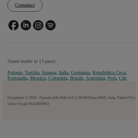
Contattaci
Siamo leader in 13 paesi:
Polonia
,
Turchia
,
Spagna
,
Italia
,
Germania
,
Repubblica Ceca
,
Portogallo
,
Messico
,
Colombia
,
Brasile
,
Argentina
,
Perù
,
Cile
Docplanner © 2026 - Piazzale delle Belle Arti 2, 00196 Roma (RM), Italia, Partita IVA e
codice Fiscale 09244850963