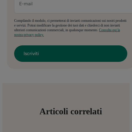
Compilando il modulo, ci permetterai di inviarti comunicazioni sui nostri prodotti
e servizi. Potrai modificare la gestione dei tuoi dati e chiederci di non inviarti
ulteriori comunicazioni commerciali, in qualunque momento.
Consulta qui la
nostra privacy policy.
Articoli correlati