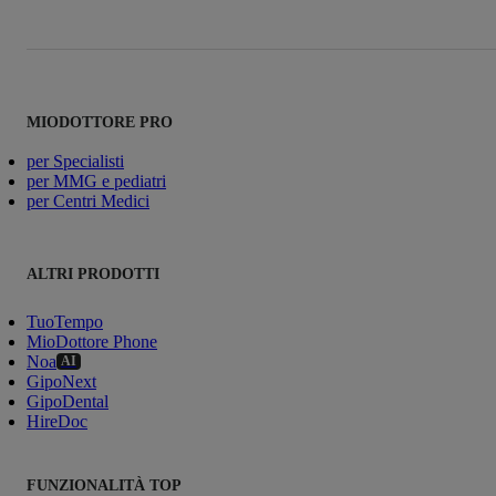
MIODOTTORE PRO
per Specialisti
per MMG e pediatri
per Centri Medici
ALTRI PRODOTTI
TuoTempo
MioDottore Phone
Noa
AI
GipoNext
GipoDental
HireDoc
FUNZIONALITÀ TOP