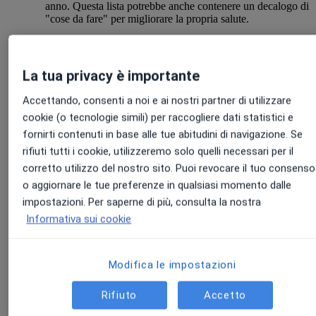
anno. Questa lista potrebbe anche contenere un decalogo di
"cose da fare" per migliorare la propria salute.
La tua privacy è importante
Accettando, consenti a noi e ai nostri partner di utilizzare
cookie (o tecnologie simili) per raccogliere dati statistici e
fornirti contenuti in base alle tue abitudini di navigazione. Se
Scarica gratuitamente il
rifiuti tutti i cookie, utilizzeremo solo quelli necessari per il
Calendario della Salute
corretto utilizzo del nostro sito. Puoi revocare il tuo consenso
o aggiornare le tue preferenze in qualsiasi momento dalle
2025!
impostazioni. Per saperne di più, consulta la nostra
Informativa sui cookie
Scaricalo gratis
Modifica le impostazioni
Rifiuto
Accetto