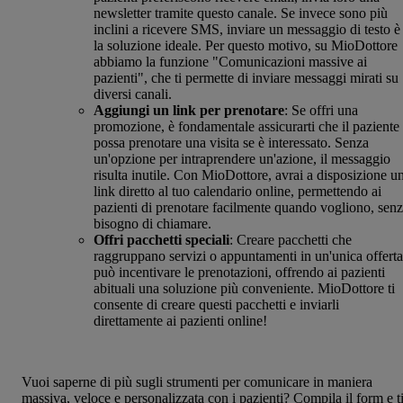
newsletter tramite questo canale. Se invece sono più
inclini a ricevere SMS, inviare un messaggio di testo è
la soluzione ideale. Per questo motivo, su MioDottore
abbiamo la funzione "Comunicazioni massive ai
pazienti", che ti permette di inviare messaggi mirati su
diversi canali.
Aggiungi un link per prenotare
: Se offri una
promozione, è fondamentale assicurarti che il paziente
possa prenotare una visita se è interessato. Senza
un'opzione per intraprendere un'azione, il messaggio
risulta inutile. Con MioDottore, avrai a disposizione u
link diretto al tuo calendario online, permettendo ai
pazienti di prenotare facilmente quando vogliono, sen
bisogno di chiamare.
Offri pacchetti speciali
: Creare pacchetti che
raggruppano servizi o appuntamenti in un'unica offerta
può incentivare le prenotazioni, offrendo ai pazienti
abituali una soluzione più conveniente. MioDottore ti
consente di creare questi pacchetti e inviarli
direttamente ai pazienti online!
Vuoi saperne di più sugli strumenti per comunicare in maniera
massiva, veloce e personalizzata con i pazienti? Compila il form e t