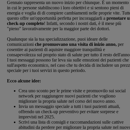
Gennaio rappresenta un nuovo inizio per chiunque. È un momento
in cui le persone stabiliscono i loro obiettivi e si sentono pieni di
energia e voglia di di compiere cambiamenti nelle proprie vite. Tutt
questo offre un'opportunità perfetta per incoraggiarli a
prenotare 
check-up completo
! Infatti, secondo i nostri dati, è il mese più
"pieno" lavorativamente per la maggior parte dei dottori.
Qualunque sia la tua specializzazione, puoi ideare delle
comunicazioni
che promuovano una visita di inizio anno,
per
cosentire ai pazienti di aquisire maggiore tranquillità e
consapevolezza sul proprio stato di salute per tutto il resto dell'anno
I tuoi messaggi possono far leva sia sulle emozioni dei pazienti che
sull'aspetto economico, nel caso che tu decida di includere un prez
speciale per i tuoi servizi in questo periodo.
Ecco alcune idee:
Crea uno sconto per le prime visite e promuovilo sui social
network per raggiungere nuovi pazienti che vogliono
migliorare la propria salute nel corso del nuovo anno.
Invia un messaggio speciale a tutti i tuoi pazienti attuali,
offrendo un check-up preventivo per evitare sorprese e
imprevisti nel 2025.
Scrivi una lista di consigli e raccomandazioni sulle cattive
abitudini da perdere per migliorare la propria salute nel nuov