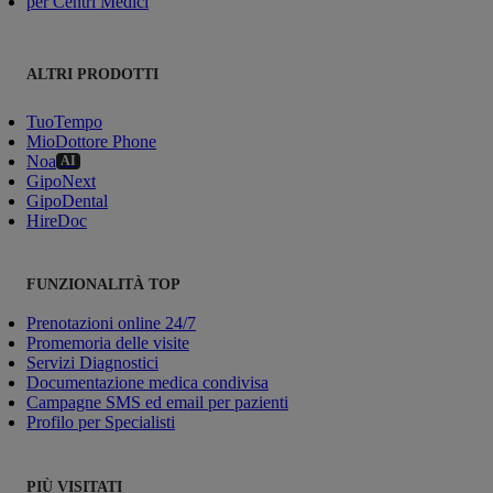
per Centri Medici
ALTRI PRODOTTI
TuoTempo
MioDottore Phone
Noa
AI
GipoNext
GipoDental
HireDoc
FUNZIONALITÀ TOP
Prenotazioni online 24/7
Promemoria delle visite
Servizi Diagnostici
Documentazione medica condivisa
Campagne SMS ed email per pazienti
Profilo per Specialisti
PIÙ VISITATI