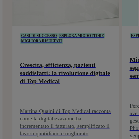
CASI DI SUCCESSO
ESPLORA MIODOTTORE
ESP
MIGLIORA RISULTATI
Mio
Crescita, efficienza, pazienti
seg
soddisfatti: la rivoluzione digitale
sem
di Top Medical
Perc
Martina Quaini di Top Medical racconta
aver
come la digitalizzazione ha
gest
incrementato il fatturato, semplificato il
Pho
lavoro quotidiano e migliorato
ven