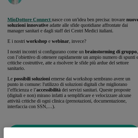
MioDottore Connect
nasce con un'idea ben precisa: trovare
nuov
soluzioni innovative
adatte alle sfide quotidiane affrontate dai
manager sanitari e dagli staff dei Centri Medici italiani.
E i nostri
workshop
e
webinar
, invece?
I nostri incontri si configurano come un
brainstorming di gruppo
,
con l’obiettivo di ottenere rapidamente un ampio numero di spunti 
critiche costruttive, atte a risolvere le sfide più ardue del settore
sanitario.
Le
possibili soluzioni
emerse dai workshop sembrano avere un
punto in comune: l'utilizzo di soluzioni digitali che migliorano
l’efficienza e l’
accessibilità
dei servizi sanitari. Queste proposte
(digitali e non) mirano infatti a semplificare e velocizzare alcune
attività critiche di ogni clinica (prenotazioni, documentazione,
interfaccia con SSN,…).