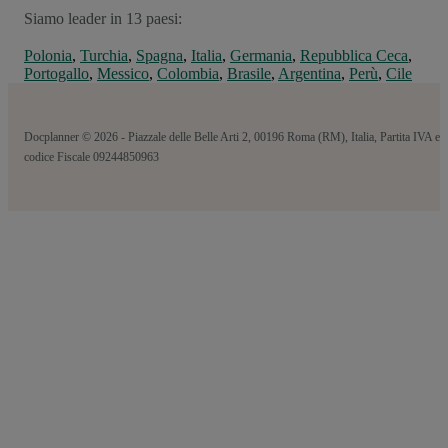
Siamo leader in 13 paesi:
Polonia
,
Turchia
,
Spagna
,
Italia
,
Germania
,
Repubblica Ceca
,
Portogallo
,
Messico
,
Colombia
,
Brasile
,
Argentina
,
Perù
,
Cile
Docplanner © 2026 - Piazzale delle Belle Arti 2, 00196 Roma (RM), Italia, Partita IVA e
codice Fiscale 09244850963