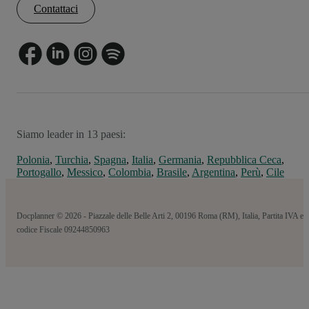
Contattaci
Siamo leader in 13 paesi:
Polonia
,
Turchia
,
Spagna
,
Italia
,
Germania
,
Repubblica Ceca
,
Portogallo
,
Messico
,
Colombia
,
Brasile
,
Argentina
,
Perù
,
Cile
Docplanner © 2026 - Piazzale delle Belle Arti 2, 00196 Roma (RM), Italia, Partita IVA e
codice Fiscale 09244850963