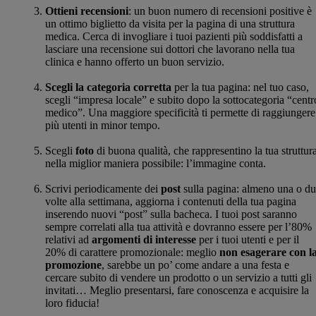
Ottieni recensioni
: un buon numero di recensioni positive è
un ottimo biglietto da visita per la pagina di una struttura
medica. Cerca di invogliare i tuoi pazienti più soddisfatti a
lasciare una recensione sui dottori che lavorano nella tua
clinica e hanno offerto un buon servizio.
Scegli la categoria corretta
per la tua pagina: nel tuo caso,
scegli “impresa locale” e subito dopo la sottocategoria “centr
medico”. Una maggiore specificità ti permette di raggiungere
più utenti in minor tempo.
Scegli
foto
di buona qualità, che rappresentino la tua struttur
nella miglior maniera possibile: l’immagine conta.
Scrivi periodicamente dei
post
sulla pagina: almeno una o d
volte alla settimana, aggiorna i contenuti della tua pagina
inserendo nuovi “post” sulla bacheca. I tuoi post saranno
sempre correlati alla tua attività e dovranno essere per l’80%
relativi ad
argomenti di interesse
per i tuoi utenti e per il
20% di carattere promozionale: meglio
non esagerare con l
promozione
, sarebbe un po’ come andare a una festa e
cercare subito di vendere un prodotto o un servizio a tutti gli
invitati… Meglio presentarsi, fare conoscenza e acquisire la
loro fiducia!