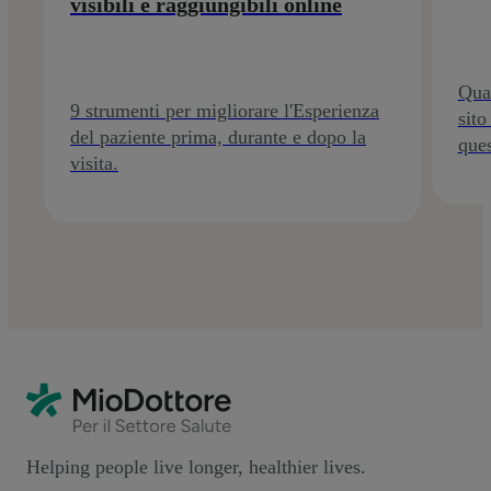
visibili e raggiungibili online
Qual
9 strumenti per migliorare l'Esperienza
sito
del paziente prima, durante e dopo la
ques
visita.
Helping people live longer, healthier lives.