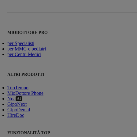
MIODOTTORE PRO
per Specialisti
per MMG e pediatri
per Centri Medici
ALTRI PRODOTTI
TuoTempo
MioDottore Phone
Noa
AI
GipoNext
GipoDental
HireDoc
FUNZIONALITÀ TOP