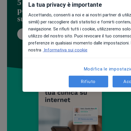
5 strategie (che funzionano!)
La tua privacy è importante
per promuovere il tuo centro
Accettando, consenti a noi e ai nostri partner di util
sul web
simili) per raccogliere dati statistici e fornirti contenu
navigazione. Se rifiuti tutti i cookie, utilizzeremo solo
Scarica Ora
utilizzo del nostro sito. Puoi revocare il tuo consens
preferenze in qualsiasi momento dalle impostazioni. P
nostra
Informativa sui cookie
Modifica le impostazi
Rifiuto
Acc