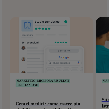
MARKETING
MIGLIORA RISULTATI
MAR
REPUTAZIONE
Sit
Centri medici: come essere più
ist