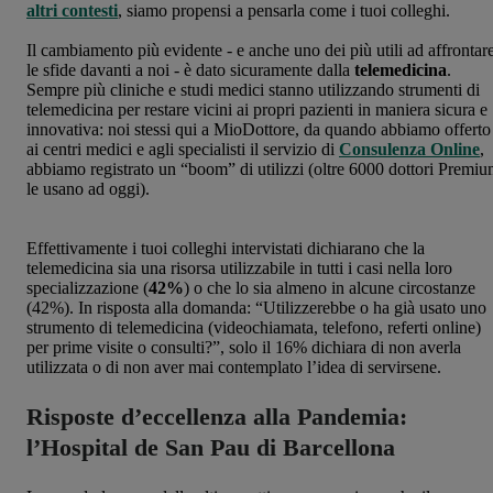
altri contesti
, siamo propensi a pensarla come i tuoi colleghi.
Il cambiamento più evidente - e anche uno dei più utili ad affrontar
le sfide davanti a noi - è dato sicuramente dalla
telemedicina
.
Sempre più cliniche e studi medici stanno utilizzando strumenti di
telemedicina per restare vicini ai propri pazienti in maniera sicura e
innovativa: noi stessi qui a MioDottore, da quando abbiamo offerto
ai centri medici e agli specialisti il servizio di
Consulenza Online
,
abbiamo registrato un “boom” di utilizzi (oltre 6000 dottori Premi
le usano ad oggi).
Effettivamente i tuoi colleghi intervistati dichiarano che la
telemedicina sia una risorsa utilizzabile in tutti i casi nella loro
specializzazione (
42%
) o che lo sia almeno in alcune circostanze
(42%). In risposta alla domanda: “Utilizzerebbe o ha già usato uno
strumento di telemedicina (videochiamata, telefono, referti online)
per prime visite o consulti?”, solo il 16% dichiara di non averla
utilizzata o di non aver mai contemplato l’idea di servirsene.
Risposte d’eccellenza alla Pandemia:
l’Hospital de San Pau di Barcellona