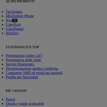
ALTRI PRODOTTI
TuoTempo
MioDottore Phone
Noa
AI
GipoNext
GipoDental
HireDoc
FUNZIONALITÀ TOP
Prenotazioni online 24/7
Promemoria delle visite
Servizi Diagnostici
Documentazione medica condivisa
Campagne SMS ed email per pazienti
Profilo per Specialisti
PIÙ VISITATI
Prezzi
Ebook e guide scaricabili