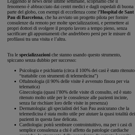
Leggendo le news delle ultime settimane, scopriamo che il
fenomeno è abbracciato dai centri medici e dagli ospedali di buona
parte del globo, con esempi di eccellenza come l
’Hospital de Sant
Pau di Barcelona
, che ha avviato un progetto pilota per fornire
consulenze da remoto per molte specializzazioni, e permettere ai
propri dottori di svolgere il proprio lavoro a tempo pieno, senza
sacrificare gli appuntamenti che andrebbero persi per le misure di
profilassi tra una visita e l’altra.
Tra le
specializzazioni
che stanno usando questo strumento,
spiccano senza dubbio per successo:
Psicologia e psichiatria (circa il 100% dei casi è stato ritenuto
“trattabile con strumenti di telemedicina”)
Oftalmologia (il 90% delle visite è avvenuto finora per via
telematica)
Ginecologia (quasi l’80% delle visite di consulto, ed è stato
ritenuto molto utile per le consulenze alle pazienti incinte,
senza far rischiare loro delle visite in presenza)
Dermatologia: gli specialisti del San Pau assicurano che la
telemedicina è stata molto utile per aiutare la quasi totalità dei
pazienti in questa fase delicata.
Cardiologia: potrà sembrare controintuitivo, ma per i casi di
semplice consulenza a chi è affetto da patologie cardiache