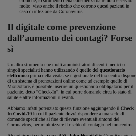
croniche, lo strumento della consulenza da remoto è servito
molto, visto anche il rischio che corrono questi pazienti in
caso di infezione da Coronavirus.
Il digitale come prevenzione
dall’aumento dei contagi? Forse
sì
Un altro strumento che molti amministratori di centri medici o
singoli specialisti hanno utilizzando è quello del
questionario
elettronico
prima della visita: se il gestionale del tuo centro dispon
di un sistema di prenotazioni online come ad esempio quello di
MioDottore, è possibile inserire un questionario obbligatorio per il
paziente, detto “Check-In”, in cui porre domande circa lo stato di
salute e altre informazioni rilevanti.
Abbiamo infatti potenziato questa funzione aggiungendo il
Check-
In Covid-19
in cui il paziente dovrà rispondere a una serie di
domande specifiche al fine di rilevare eventuali sintomi del
Coronavirus, per minimizzare il rischio di contagio nel tuo centro.
Alcuni grossi centri, come il
St. John Hospital
in Gran Bretagna,