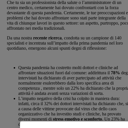
Che tu sia un professionista della salute o l’amministratore di un
centro medico, certamente hai dovuto confrontarti con la forza
devastante di questa pandemia. Certamente, le tue preoccupazioni e
problemi che hai dovuto affrontare sono stati parte integrante della
vita di chiunque lavori in questo settore: un aspetto, purtroppo, poc
affrontato nei media tradizionali.
Da una nostra
recente ricerca
, condotta su un campione di 140
specialisti e incentrata sull’impatto della prima pandemia nel loro
quotidiano, emergono alcuni spunti degni di riflessione:
Questa pandemia ha costretto molti dottori e cliniche ad
affrontare situazioni fuori dal comune: addirittura il
78%
degl
intervistati ha dichiarato di aver partecipato ad attività che
normalmente esulerebbero dalla loro specifica area di
competenza , mentre solo un 22% ha dichiarato che la propri
attività è andata avanti senza variazioni di sorta.
L’impatto negativo della crisi ha colpito in maniera dura:
infatti, circa il 32% dei dottori intervistati ha dichiarato che, s
a causa delle vittime provocate dal virus che dello caos
organizzativo che ha investito studi e cliniche, ha provato
diversi momenti di
stress emotivo e sconforto
. Un 23% ha
dichiarato di aver sofferto di queste problematiche addirittura