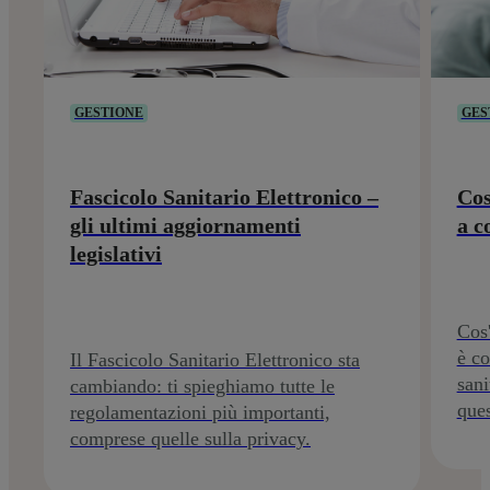
GESTIONE
GES
Fascicolo Sanitario Elettronico –
Cos
gli ultimi aggiornamenti
a c
legislativi
Cos'
è co
Il Fascicolo Sanitario Elettronico sta
sani
cambiando: ti spieghiamo tutte le
ques
regolamentazioni più importanti,
comprese quelle sulla privacy.