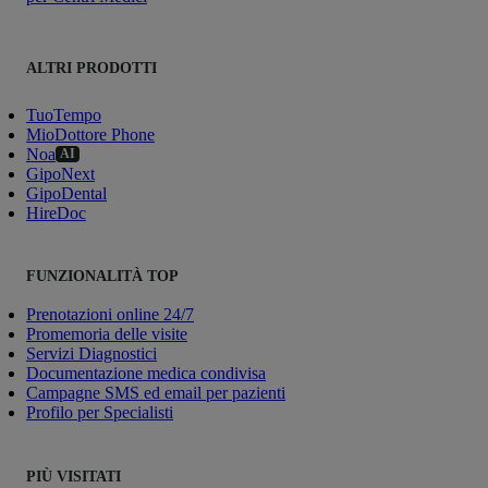
ALTRI PRODOTTI
TuoTempo
MioDottore Phone
Noa
AI
GipoNext
GipoDental
HireDoc
FUNZIONALITÀ TOP
Prenotazioni online 24/7
Promemoria delle visite
Servizi Diagnostici
Documentazione medica condivisa
Campagne SMS ed email per pazienti
Profilo per Specialisti
PIÙ VISITATI