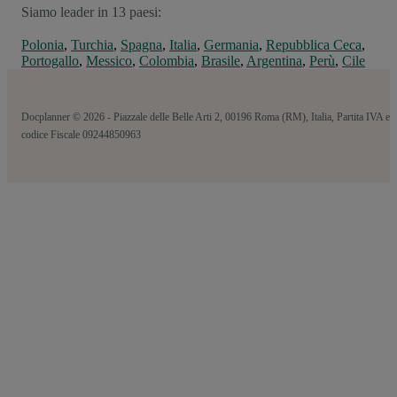
Siamo leader in 13 paesi:
Polonia
,
Turchia
,
Spagna
,
Italia
,
Germania
,
Repubblica Ceca
,
Portogallo
,
Messico
,
Colombia
,
Brasile
,
Argentina
,
Perù
,
Cile
Docplanner © 2026 - Piazzale delle Belle Arti 2, 00196 Roma (RM), Italia, Partita IVA e
codice Fiscale 09244850963