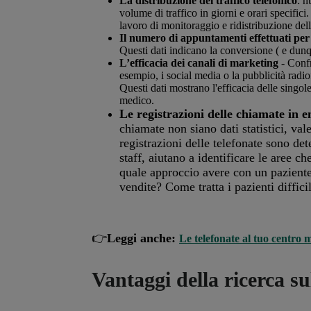
La distribuzione del traffico telefonico
: n
volume di traffico in giorni e orari specific
lavoro di monitoraggio e ridistribuzione dell
Il numero di appuntamenti effettuati per
Questi dati indicano la conversione ( e dunqu
L’efficacia dei canali di marketing
- Confr
esempio, i social media o la pubblicità radio
Questi dati mostrano l'efficacia delle singol
medico.
Le registrazioni delle chiamate in en
chiamate non siano dati statistici, va
registrazioni delle telefonate sono de
staff, aiutano a identificare le aree 
quale approccio avere con un paziente 
vendite? Come tratta i pazienti diffici
👉
Leggi anche:
Le telefonate al tuo centro
Vantaggi della ricerca sul