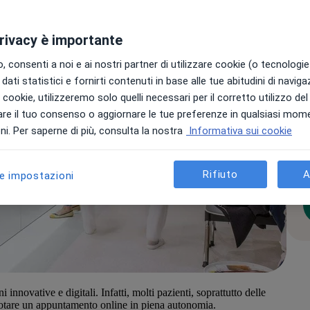
privacy è importante
E
 consenti a noi e ai nostri partner di utilizzare cookie (o tecnologie 
dati statistici e fornirti contenuti in base alle tue abitudini di navig
i i cookie, utilizzeremo solo quelli necessari per il corretto utilizzo de
re il tuo consenso o aggiornare le tue preferenze in qualsiasi mom
Co
su
i. Per saperne di più, consulta la nostra
Informativa sui cookie
tu
c
pr
Rifiuto
A
le impostazioni
ni innovative e digitali. Infatti, molti pazienti, soprattutto delle
enotare un appuntamento online in piena autonomia.