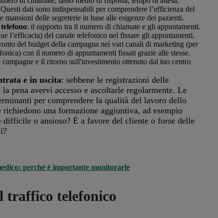
umero di chiamate, tasso medio di risposta, tempo di attesa,
i. Questi dati sono indispensabili per comprendere l’efficienza del
e mansioni delle segreterie in base alle esigenze dei pazienti.
 telefono
: il rapporto tra il numero di chiamate e gli appuntamenti.
e l’efficacia) del canale telefonico nel fissare gli appuntamenti.
onto del budget della campagna nei vari canali di marketing (per
fonica) con il numero di appuntamenti fissati grazie alle stesse.
e campagne e il ritorno sull'investimento ottenuto dal tuo centro
trata e in uscita
: sebbene le registrazioni delle
le la pena avervi accesso e ascoltarle regolarmente. Le
terminanti per comprendere la qualità del lavoro dello
che richiedono una formazione aggiuntiva, ad esempio
difficile o ansioso? È a favore del cliente o forse delle
li?
 medico: perché è importante monitorarle
 traffico telefonico