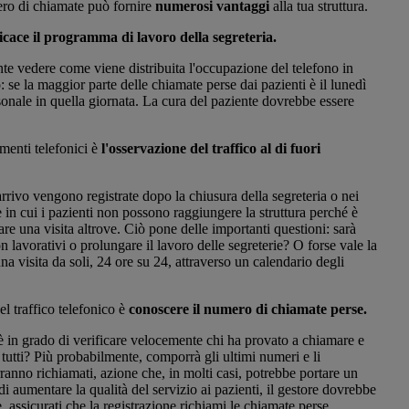
ero di chiamate può fornire
numerosi vantaggi
alla tua struttura.
ficace il programma di lavoro della segreteria.
ente vedere come viene distribuita l'occupazione del telefono in
: se la maggior parte delle chiamate perse dai pazienti è il lunedì
sonale in quella giornata. La cura del paziente dovrebbe essere
amenti telefonici è
l'osservazione del traffico al di fuori
ivo vengono registrate dopo la chiusura della segreteria o nei
 in cui i pazienti non possono raggiungere la struttura perché è
are una visita altrove. Ciò pone delle importanti questioni: sarà
n lavorativi o prolungare il lavoro delle segreterie? O forse vale la
una visita da soli, 24 ore su 24, attraverso un calendario degli
el traffico telefonico è
conoscere il numero di chiamate perse.
 è in grado di verificare velocemente chi ha provato a chiamare e
 tutti? Più probabilmente, comporrà gli ultimi numeri e li
erranno richiamati, azione che, in molti casi, potrebbe portare un
di aumentare la qualità del servizio ai pazienti, il gestore dovrebbe
re, assicurati che la registrazione richiami le chiamate perse.