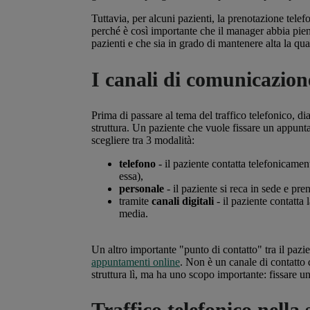
Tuttavia, per alcuni pazienti, la prenotazione telef
perché è così importante che il manager abbia pie
pazienti e che sia in grado di mantenere alta la qual
I canali di comunicazione
Prima di passare al tema del traffico telefonico, di
struttura. Un paziente che vuole fissare un appunta
scegliere tra 3 modalità:
telefono
- il paziente contatta telefonicamen
essa),
personale
- il paziente si reca in sede e p
tramite
canali digitali
- il paziente contatta
media.
Un altro importante "punto di contatto" tra il pazie
appuntamenti online
. Non è un canale di contatto d
struttura lì, ma ha uno scopo importante: fissare
Traffico telefonico nella