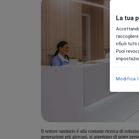
La tua 
Accettando,
raccogliere 
rifiuti tutt
Puoi revoca
impostazion
Modifica 
Il settore sanitario è alla costante ricerca di soluzio
generazioni più giovani, si aspettano di poter pr