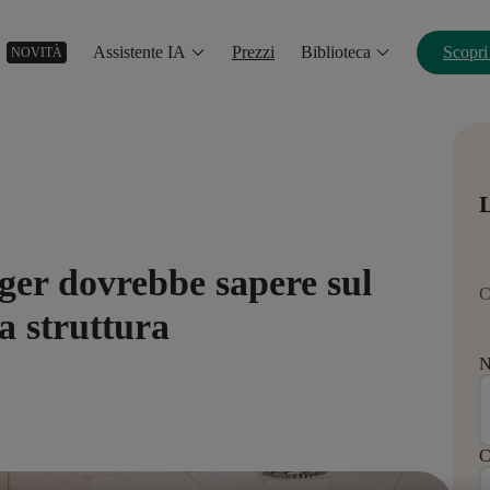
Assistente IA
Prezzi
Biblioteca
Scopri
NOVITÀ
L
ger dovrebbe sapere sul
C
la struttura
N
C