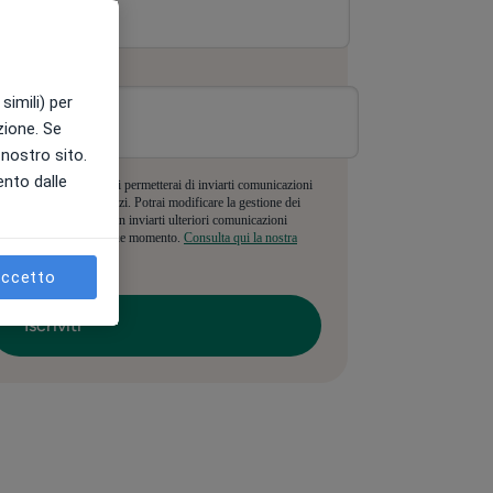
-mail
*
simili) per
azione. Se
l nostro sito.
ento dalle
mpilando il modulo, ci permetterai di inviarti comunicazioni
i nostri prodotti e servizi. Potrai modificare la gestione dei
oi dati e chiederci di non inviarti ulteriori comunicazioni
ommerciali, in qualunque momento.
Consulta qui la nostra
ivacy policy.
ccetto