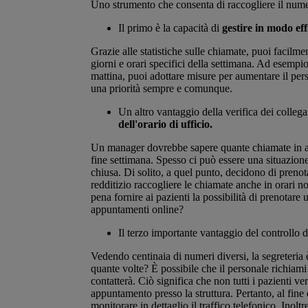
Uno strumento che consenta di raccogliere il num
Il primo è la capacità di
gestire in modo ef
Grazie alle statistiche sulle chiamate, puoi facilm
giorni e orari specifici della settimana. Ad esempio
mattina, puoi adottare misure per aumentare il per
una priorità sempre e comunque.
Un altro vantaggio della verifica dei colleg
dell'orario di ufficio.
Un manager dovrebbe sapere quante chiamate in arr
fine settimana. Spesso ci può essere una situazione
chiusa. Di solito, a quel punto, decidono di prenot
redditizio raccogliere le chiamate anche in orari no
pena fornire ai pazienti la possibilità di prenotare 
appuntamenti online?
Il terzo importante vantaggio del controllo d
Vedendo centinaia di numeri diversi, la segreteria
quante volte? È possibile che il personale richiami
contatterà. Ciò significa che non tutti i pazienti v
appuntamento presso la struttura. Pertanto, al fine 
monitorare in dettaglio il traffico telefonico. Inolt