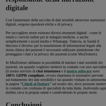
digitale
Con l'aumentare della raccolta di dati sensibili attraverso narrazioni
digitali, sorgono questioni etiche e di privacy.
Per raccogliere storie esistono diversi strumenti digitali - come le
email o i servizi online per le indagini mediche, o anche
semplicemente i social media e Whatsapp. Tuttavia, in Sanità il
discorso è diverso: per la trasmissione di informazioni legate alla
storia clinica dei pazienti è necessario utilizzare piattaforme che
proteggano i dati e la privacy dei pazienti (come MioDottore).
In MioDottore abbiamo la possibilità di tutelare i dati sensibili dei
pazienti, sia quando vogliono mettersi in contatto con uno specialis
(il nostro servizio di
chat istantanea
e il
nostro software
sono
100% GDPR compliant
, ovvero rispettano le normative previste
sul trattamento dei dati sensibili) e sia quando visitano in autonomia
la pagina “
Chiedi al Dottore
” sul nostro sito, dove possono metter
in contatto con centinaia di specialisti da tutta Italia, risolvendo ogn
dubbio circa la propria salute e condividendo le proprie storie.
Conclusioni