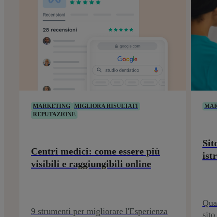
MARKETING
MIGLIORA RISULTATI
MAR
REPUTAZIONE
Sit
Centri medici: come essere più
ist
visibili e raggiungibili online
Qual
9 strumenti per migliorare l'Esperienza
sito