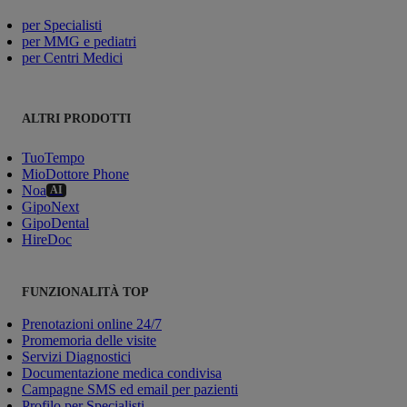
per Specialisti
per MMG e pediatri
per Centri Medici
ALTRI PRODOTTI
TuoTempo
MioDottore Phone
Noa
AI
GipoNext
GipoDental
HireDoc
FUNZIONALITÀ TOP
Prenotazioni online 24/7
Promemoria delle visite
Servizi Diagnostici
Documentazione medica condivisa
Campagne SMS ed email per pazienti
Profilo per Specialisti