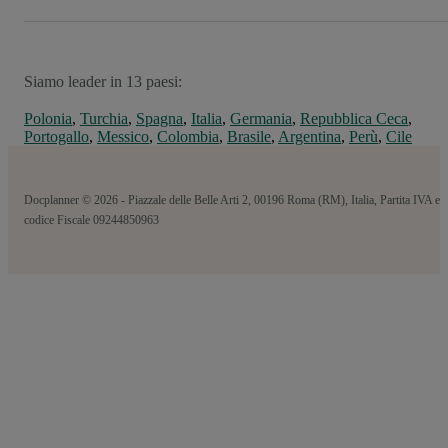
Siamo leader in 13 paesi:
Polonia
,
Turchia
,
Spagna
,
Italia
,
Germania
,
Repubblica Ceca
,
Portogallo
,
Messico
,
Colombia
,
Brasile
,
Argentina
,
Perù
,
Cile
Docplanner © 2026 - Piazzale delle Belle Arti 2, 00196 Roma (RM), Italia, Partita IVA e
codice Fiscale 09244850963