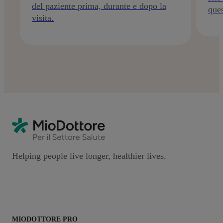
del paziente prima, durante e dopo la
ques
visita.
Helping people live longer, healthier lives.
MIODOTTORE PRO