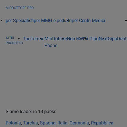
MIODOTTORE PRO
per Specialisti
per MMG e pediatri
per Centri Medici
ALTRI
TuoTempo
MioDottore
Noa
GipoNext
GipoDent
NOVITÀ
PRODOTTO
Phone
Siamo leader in 13 paesi:
Polonia
,
Turchia
,
Spagna
,
Italia
,
Germania
,
Repubblica