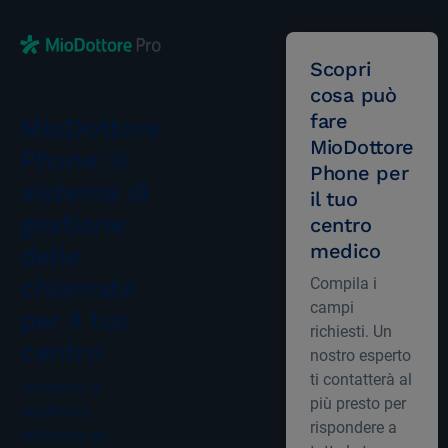
Scopri
cosa può
fare
MioDottore
MioDottore
Phone: il
Phone per
sistema di
il tuo
gestione
centro
medico
delle
chiamate
Compila i
campi
per il tuo
richiesti. Un
centro
nostro esperto
ti contatterà al
Aumenta la
più presto per
redditività,
rispondere a
ottimizza gli