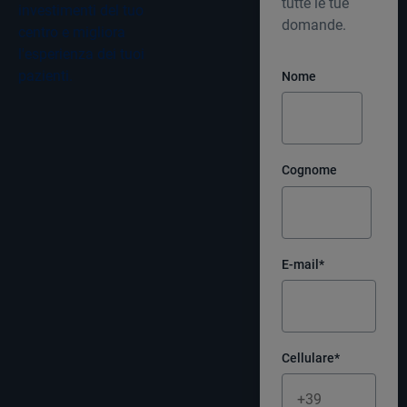
tutte le tue
investimenti del tuo
domande.
centro e migliora
l'esperienza dei tuoi
pazienti.
Nome
Cognome
E-mail
*
Cellulare
*