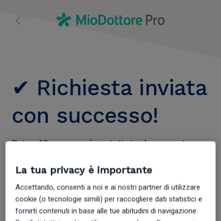
✔ Richiesta inviata
con successo!
Entro 48 ore verrai contattato da un nostro
consulente che ti fornirà ulteriori informazioni
su MioDottore Premium.
La tua privacy è importante
Accettando, consenti a noi e ai nostri partner di utilizzare
cookie (o tecnologie simili) per raccogliere dati statistici e
Per rendere il tuo centro
fornirti contenuti in base alle tue abitudini di navigazione.