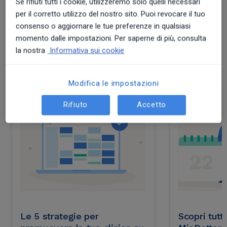
Se rifiuti tutti i cookie, utilizzeremo solo quelli necessari
medico più profittevole,
per il corretto utilizzo del nostro sito. Puoi revocare il tuo
consulta questi contenuti
consenso o aggiornare le tue preferenze in qualsiasi
momento dalle impostazioni. Per saperne di più, consulta
gratuiti:
la nostra
Informativa sui cookie
Modifica le impostazioni
Rifiuto
Accetto
Le 5 strategie per
Scopri tutte