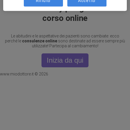
Rifiuto
Accetto
Clicca su Play per guardare il
corso online
Le abitudini e le aspettative dei pazienti sono cambiate: ecco
perché le
consulenze online
sono destinate ad essere sempre più
utilizzate! Partecipa al cambiamento!
Inizia da qui
www.miodottore.it © 2026