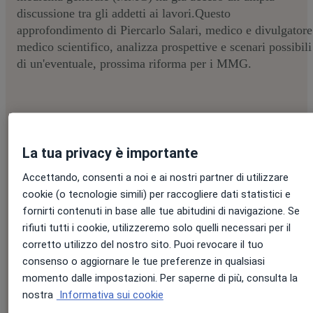
discussione tra gli addetti ai lavori.Questo
approfondimento di Piercarlo Salari, medico e divulgatore
medico scientifico, analizza prospettive e scenari possibili
di un'eventuale, prossima riforma per i MMG.
La tua privacy è importante
Compila il modulo e ottieni il report:
Accettando, consenti a noi e ai nostri partner di utilizzare
cookie (o tecnologie simili) per raccogliere dati statistici e
fornirti contenuti in base alle tue abitudini di navigazione. Se
Nome
*
rifiuti tutti i cookie, utilizzeremo solo quelli necessari per il
corretto utilizzo del nostro sito. Puoi revocare il tuo
consenso o aggiornare le tue preferenze in qualsiasi
momento dalle impostazioni. Per saperne di più, consulta la
Cognome
*
nostra
Informativa sui cookie