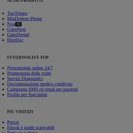
ALTRI PRODOTTI
TuoTempo
MioDottore Phone
Noa
AI
GipoNext
GipoDental
HireDoc
FUNZIONALITÀ TOP
Prenotazioni online 24/7
Promemoria delle visite
Servizi Diagnostici
Documentazione medica condivisa
Campagne SMS ed email per pazienti
Profilo per Specialisti
PIÙ VISITATI
Prezzi
Ebook e guide scaricabili
Porta un collega