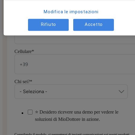
Modifica le impostazioni
E-mail
*
Rifiuto
Accetto
Cellulare
*
Chi sei?
*
⭐ Desidero ricevere una demo per vedere le
soluzioni di MioDottore in azione.
Compilando il modulo, ci permetterai di inviarti comunicazioni sui nostri prodotti