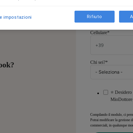
E-mail
*
Rifiuto
A
le impostazioni
Cellulare
*
Chi sei?
*
book?
⭐ Desidero 
MioDottore 
Compilando il modulo, ci permet
Potrai modificare la gestione de
commerciali, in qualunque m