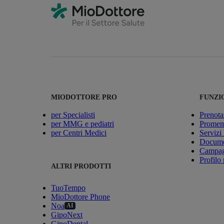
MIODOTTORE PRO
FUNZI
per Specialisti
Prenota
per MMG e pediatri
Promemo
per Centri Medici
Servizi
Docume
Campagn
Profilo 
ALTRI PRODOTTI
TuoTempo
MioDottore Phone
Noa
AI
GipoNext
GipoDental