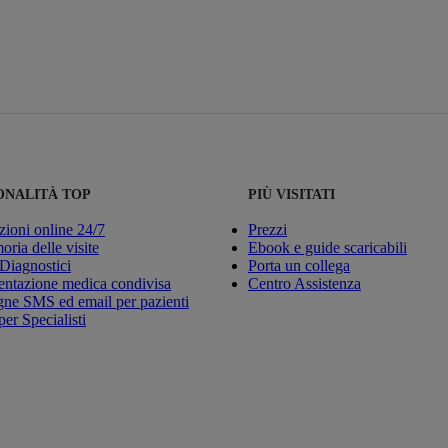
ONALITÀ TOP
PIÙ VISITATI
zioni online 24/7
Prezzi
ria delle visite
Ebook e guide scaricabili
 Diagnostici
Porta un collega
ntazione medica condivisa
Centro Assistenza
e SMS ed email per pazienti
per Specialisti