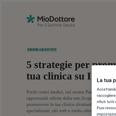
EBOOK GRATUITO
5 strategie per pro
tua clinica su Intern
La tua 
Accettando,
Pochi centri medici, nel nostro Paese, sanno co
raccogliere 
opportunità offerte dalla rete.Scopri, in questo
rifiuti tutt
promuovere la tua clinica sfruttando i social ne
Puoi revoca
specializzati, siti web e molto altro.
impostazion