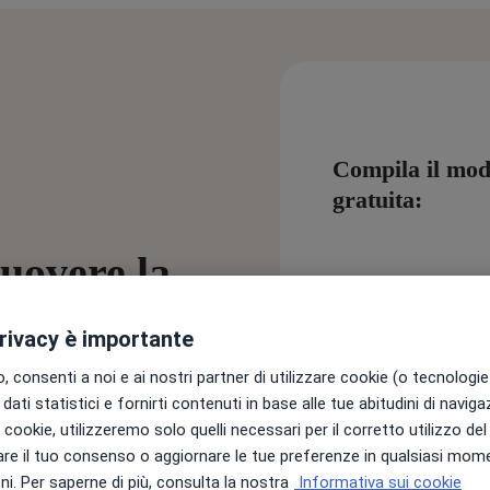
Compila il modu
gratuita:
muovere la
Nome
*
et
privacy è importante
 consenti a noi e ai nostri partner di utilizzare cookie (o tecnologie 
gliere appieno le
Cognome
*
dati statistici e fornirti contenuti in base alle tue abitudini di navig
 eBook, 5 modi diversi di
i i cookie, utilizzeremo solo quelli necessari per il corretto utilizzo de
twork, portali
re il tuo consenso o aggiornare le tue preferenze in qualsiasi mom
i. Per saperne di più, consulta la nostra
Informativa sui cookie