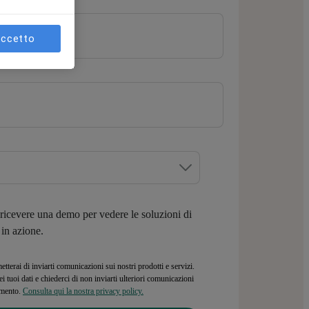
ccetto
ricevere una demo per vedere le soluzioni di
in azione.
terai di inviarti comunicazioni sui nostri prodotti e servizi.
i tuoi dati e chiederci di non inviarti ulteriori comunicazioni
omento.
Consulta qui la nostra privacy policy.