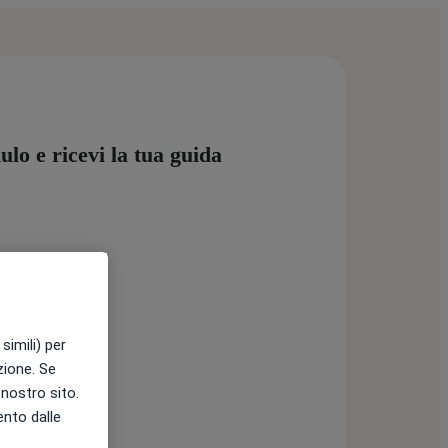
lo e ricevi la tua guida
simili) per
azione. Se
l nostro sito.
ento dalle