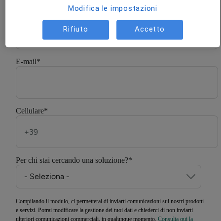
Modifica le impostazioni
Cognome
*
Rifiuto
Accetto
E-mail
*
Cellulare
*
Per chi stai cercando una soluzione?
*
Compilando il modulo, ci permetterai di inviarti comunicazioni sui nostri prodotti
e servizi. Potrai modificare la gestione dei tuoi dati e chiederci di non inviarti
ulteriori comunicazioni commerciali, in qualunque momento.
Consulta qui la