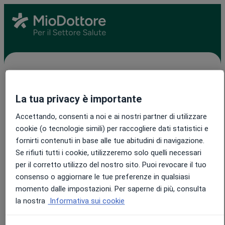
Offri la migliore esperienza possibile ai
La tua privacy è importante
tuoi pazienti
Accettando, consenti a noi e ai nostri partner di utilizzare
cookie (o tecnologie simili) per raccogliere dati statistici e
Incrementa il fatturato e fai crescere così il tuo centro
fornirti contenuti in base alle tue abitudini di navigazione.
medico. Compila il form: i nostri consulenti condivideranno
Se rifiuti tutti i cookie, utilizzeremo solo quelli necessari
con te un'offerta personalizzata.
per il corretto utilizzo del nostro sito. Puoi revocare il tuo
consenso o aggiornare le tue preferenze in qualsiasi
Nome
*
momento dalle impostazioni. Per saperne di più, consulta
la nostra
Informativa sui cookie