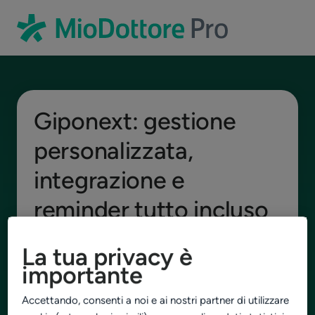
Giponext: gestione
personalizzata,
integrazione e
reminder tutto incluso
Compila il form: un nostro consulente ti
La tua privacy è
mostrerà come incrementare il tuo fatturato
importante
e condividerà con te un preventivo gratuito
basato sulle tue esigenze.
Accettando, consenti a noi e ai nostri partner di utilizzare