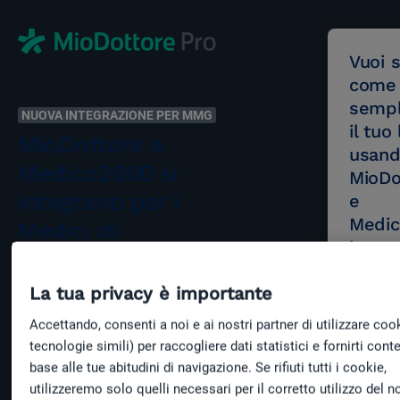
Vuoi 
come
sempl
NUOVA INTEGRAZIONE PER MMG
il tuo
MioDottore e
usan
Medico2000 si
MioDo
integrano per i
e
Medi
Medici di
in ma
Medicina
integr
Generale
La tua privacy è importante
Compila 
Questa integrazione consente
modulo 
Accettando, consenti a noi e ai nostri partner di utilizzare coo
ai Medici di Medicina Generale
offrire
tecnologie simili) per raccogliere dati statistici e fornirti conte
di sfruttare strumenti e
dimostr
base alle tue abitudini di navigazione. Se rifiuti tutti i cookie,
vantaggi di entrambi i sistemi
,
gratuita
utilizzeremo solo quelli necessari per il corretto utilizzo del n