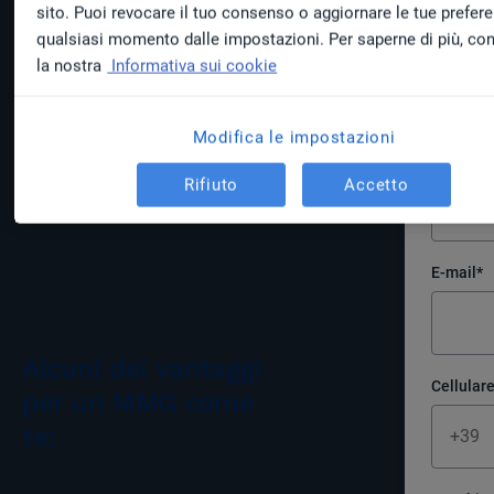
grazie alla sincronizzazione
sito. Puoi revocare il tuo consenso o aggiornare le tue prefere
automatica delle due agende, e
qualsiasi momento dalle impostazioni. Per saperne di più, co
Nome
*
molto altro.
la nostra
Informativa sui cookie
Modifica le impostazioni
Cognom
Rifiuto
Accetto
E-mail
*
Alcuni dei vantaggi
Cellular
per un MMG come
te: