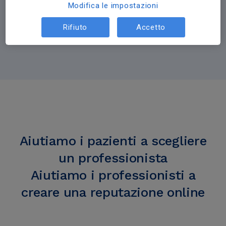
385 milioni
Modifica le impostazioni
Rifiuto
Accetto
di pazienti hanno visitato il nostro portale nel mondo
Aiutiamo i pazienti a scegliere
un professionista
Aiutiamo i professionisti a
creare una reputazione online