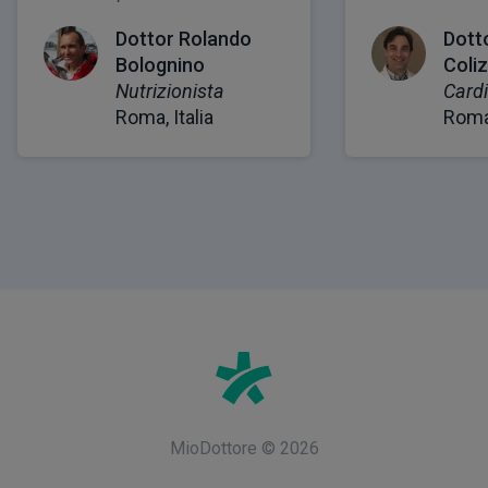
Dottor Rolando
Dotto
Bolognino
Coliz
Nutrizionista
Card
Roma, Italia
Roma,
MioDottore ©
2026