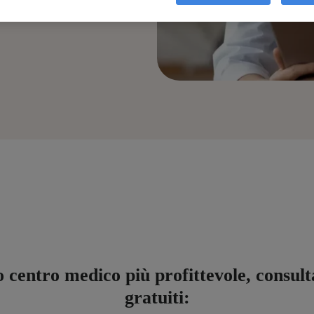
o centro medico più profittevole, consult
gratuiti: