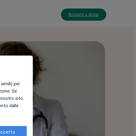
Request a demo
simili) per
azione. Se
l nostro sito.
ento dalle
ccetto