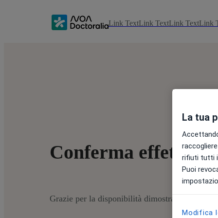
Link Text
Link Text
Link Text
Link 
La tua 
Accettando,
Conferma effettuata
raccogliere 
rifiuti tutt
Puoi revoca
impostazion
Grazie per la disponibilità dimostrata: abbiamo 
Modifica 