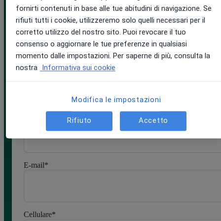
fornirti contenuti in base alle tue abitudini di navigazione. Se
Compila il modulo e ricevi la tua demo
rifiuti tutti i cookie, utilizzeremo solo quelli necessari per il
personalizzata di 20 minuti:
corretto utilizzo del nostro sito. Puoi revocare il tuo
consenso o aggiornare le tue preferenze in qualsiasi
momento dalle impostazioni. Per saperne di più, consulta la
Nome
*
nostra
Informativa sui cookie
Modifica le impostazioni
Cognome
*
Rifiuto
Accetto
E-mail
*
Cellulare
*