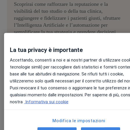
Scoprirai come rafforzare la reputazione e la
visibilità del tuo studio o della tua clinica,
raggiungere e fidelizzare i pazienti giusti, sfruttare
l’Intelligenza Artificiale e l’automazione per
semplificare la tua strategia e prendere decisioni
basate sui dati, in grado di generare una crescita
concreta.
La tua privacy è importante
Accettando, consenti a noi e ai nostri partner di utilizzare coo
tecnologie simili) per raccogliere dati statistici e fornirti conte
base alle tue abitudini di navigazione. Se rifiuti tutti i cookie,
utilizzeremo solo quelli necessari per il corretto utilizzo del no
Puoi revocare il tuo consenso o aggiornare le tue preferenze i
qualsiasi momento dalle impostazioni. Per saperne di più, cons
nostra
Informativa sui cookie
Conosci gli speakers
Modifica le impostazioni