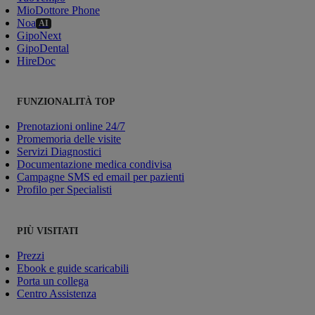
MioDottore Phone
Noa
AI
GipoNext
GipoDental
HireDoc
FUNZIONALITÀ TOP
Prenotazioni online 24/7
Promemoria delle visite
Servizi Diagnostici
Documentazione medica condivisa
Campagne SMS ed email per pazienti
Profilo per Specialisti
PIÙ VISITATI
Prezzi
Ebook e guide scaricabili
Porta un collega
Centro Assistenza