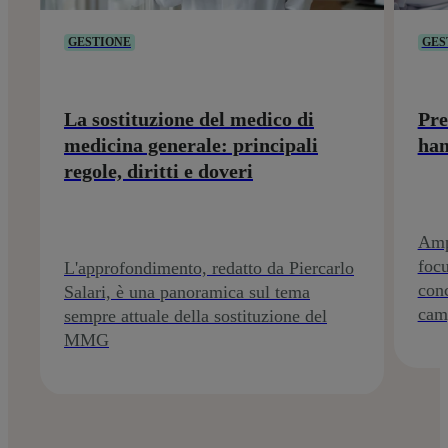
GESTIONE
GES
La sostituzione del medico di
Pre
medicina generale: principali
han
regole, diritti e doveri
Ampl
focu
L'approfondimento, redatto da Piercarlo
conc
Salari, è una panoramica sul tema
cam
sempre attuale della sostituzione del
MMG