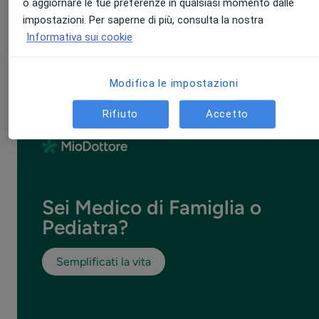
o aggiornare le tue preferenze in qualsiasi momento dalle
Il livello di soddisfazione rispetto all'accesso ai servizi
impostazioni. Per saperne di più, consulta la nostra
sanitari risulta essere inferiore rispetto ad altri paesi europei
Informativa sui cookie
Solo il 59% degli italiani è soddisfatto dei fornitori dei servizi
sanitari, contro la media del 67% dei paesi considerati.
Modifica le impostazioni
Rifiuto
Accetto
Sei Medico di Famiglia o
Pediatra?
Semplificati la vita