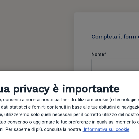
Completa il form e
Nome
*
 Ecco 3
 Luglio:
ua privacy è importante
Cognome
*
 consenti a noi e ai nostri partner di utilizzare cookie (o tecnologie s
a d'anticipo
dati statistici e fornirti contenuti in base alle tue abitudini di navigazio
offerta
ie, utilizzeremo solo quelli necessari per il corretto utilizzo del nostro
E-mail
*
 tuo consenso o aggiornare le tue preferenze in qualsiasi momento d
i. Per saperne di più, consulta la nostra
Informativa sui cookie