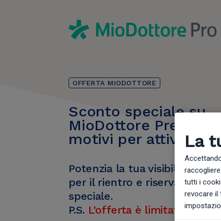
OFFERTA MIODOTTORE
Sconto speciale su
MioDottore Premium!
motivi per attivarlo a
La t
Accettando,
Potenzia la tua visibilità, gioc
raccogliere 
per il rientro e riserva la tua 
tutti i cook
revocare il
speciale.
impostazion
P.S.
L'offerta è limitata!