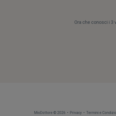
Ora che conosci i 3 v
MioDottore ©
2026
•
Privacy
•
Termini e Condizi