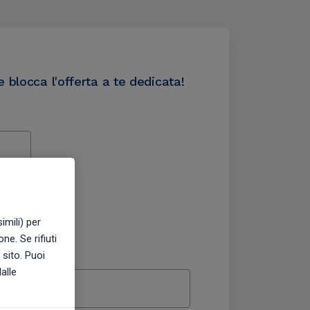
 blocca l'offerta a te dedicata!
imili) per
ne. Se rifiuti
 sito. Puoi
alle