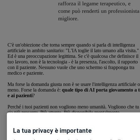
rafforza il legame terapeutico, e
come può renderti un professionista
migliore.
C'è un'obiezione che torna sempre quando si parla di intelligenza
artificiale in ambito sanitario: "L'IA toglie il lato umano alla visita."
Ed è una preoccupazione legittima. Se c'è qualcosa che definisce il
tuo lavoro, non è la tecnologia - è la presenza, l'ascolto, il rapporto
con il paziente. Nessuno vuole che uno schermo si frapponga tra
medico e paziente.
Ma forse la domanda giusta non è se usare l'intelligenza artificiale o
meno. Forse la domanda è:
quale tipo di AI porta giovamento a t
e ai pazienti
?
Perché i tuoi pazienti non vogliono meno umanità. Vogliono che tu
sia più presente. Più attento. Più disponibile mentalmente.
👉 Scopri se Noa Notes è l'AI che fa per te
La tua privacy è importante