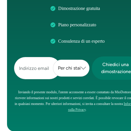
Dimostrazione gratuita
Piano personalizzato
Consulenza di un esperto
Inviando il presente modulo, l'utente acconsente a essere contattato da MioDottore
ricevere informazioni sui nostri prodotti e servizi correlati. È possibile revocare il c
in qualsiasi momento. Per ulteriori informazioni, si invita a consultare la nostra
Infor
sulla Privacy
.