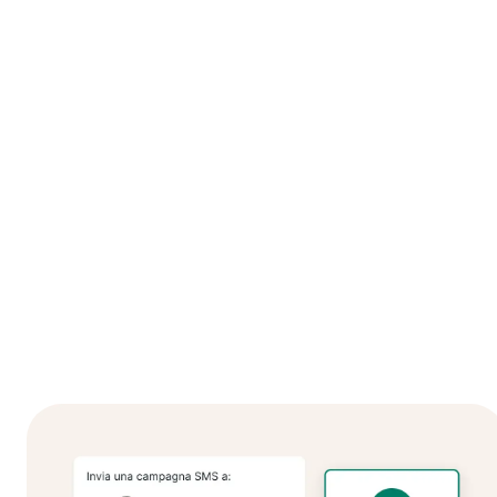
GESTIONE DELLE VISITE PIÙ EFFICIENTE
Migliora la qualità degli appuntament
Offri un’assistenza migliore e ottieni più tempo per i tuoi
pazienti: alle attività manuali e ripetitive ci pensiamo noi.
10
ore risparmiate ogni settimana