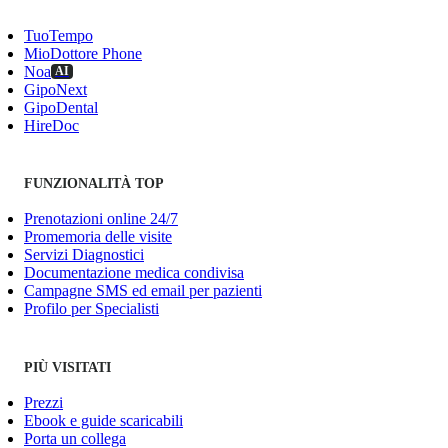
TuoTempo
MioDottore Phone
Noa
AI
GipoNext
GipoDental
HireDoc
FUNZIONALITÀ TOP
Prenotazioni online 24/7
Promemoria delle visite
Servizi Diagnostici
Documentazione medica condivisa
Campagne SMS ed email per pazienti
Profilo per Specialisti
PIÙ VISITATI
Prezzi
Ebook e guide scaricabili
Porta un collega