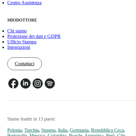
Centro Assistenza
MIODOTTORE
Chi siamo
Protezione dei dati e GDPR
Ufficio Stampa
Integrazioni
Contattaci
Siamo leader in 13 paesi:
Polonia
,
Turchia
,
Spagna
,
Italia
,
Germania
,
Repubblica Ceca
,
Portogallo
,
Messico
,
Colombia
,
Brasile
,
Argentina
,
Perù
,
Cile