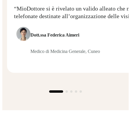
“Se dovessi sintetizzare che cos'è MioDottore pe
proiettato nel futuro"
Dott. Giuseppe Tringali
Otorinolaringoiatra, Catania